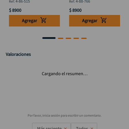
:
4-86-515
:
4-88-766
$
8900
$
8900
Agregar
Agregar
Valoraciones
Cargando el resumen…
Más reciente
Todos