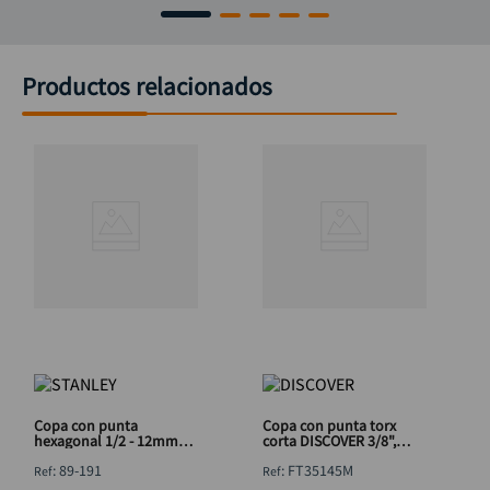
Productos relacionados
Copa con punta
Copa con punta torx
hexagonal 1/2 - 12mm
corta DISCOVER 3/8",
STANLEY 89-191
punta 5/16"x T45
:
89-191
:
FT35145M