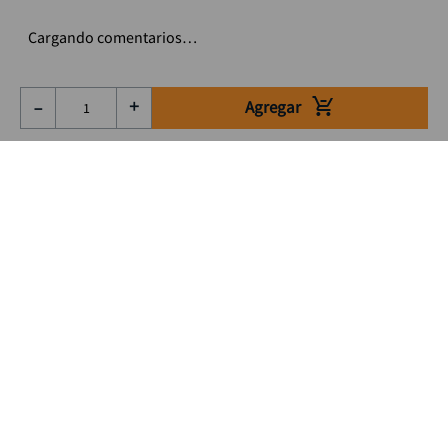
Cargando comentarios…
Agregar
－
＋
Suscríbete a nuestro Newsletter
Se el primero en enterarte de nuestras ofertas, lanzamientos y
consejos para tu trabajo
Acepto los Término y condiciones
Suscribirme
Medios de pago