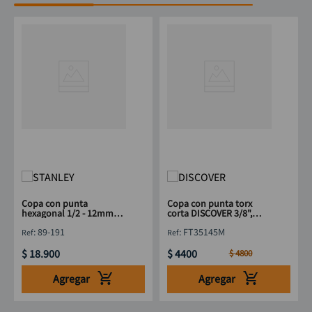
Copa con punta
Copa con punta torx
hexagonal 1/2 - 12mm
corta DISCOVER 3/8",
STANLEY 89-191
punta 5/16"x T45
:
89-191
:
FT35145M
$
18
.
900
$
4400
$
4800
Agregar
Agregar