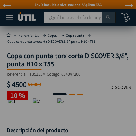
Envío incluido a nivel nacional* Aplican T&C
¿Qué buscas el día de hoy?
TÉRMINOS MÁS BUSCADOS
Herramientas
Copas
Copa punta
Copa con punta torx corta DISCOVER 3/8", punta H10 x T55
taladro
1
.
Copa con punta torx corta DISCOVER 3/8",
taladros pulidoras
2
.
punta H10 x T55
compresor
3
.
Referencia
:
FT35155M
Codigo:
634047200
broca
4
.
$
4500
$
5000
sierra circular
5
.
10 %
hidrolavadora
6
.
ruteadora
7
.
mototool
8
.
taladro inalámbrico
9
.
Descripción del producto