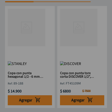
Copa con punta
Copa con punta torx
hexagonal 1/2 - 6 mm
corta DISCOVER 1/2",
STANLEY 89-188
punta 1/4"xT9
:
89-188
:
FT45109M
$
14
.
900
$
6800
$
7500
Agregar
Agregar