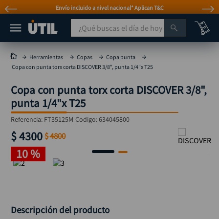
Envío incluido a nivel nacional* Aplican T&C
¿Qué buscas el día de hoy?
TÉRMINOS MÁS BUSCADOS
Herramientas
Copas
Copa punta
Copa con punta torx corta DISCOVER 3/8", punta 1/4"x T25
taladro
1
.
Copa con punta torx corta DISCOVER 3/8",
taladros pulidoras
2
.
punta 1/4"x T25
compresor
3
.
Referencia
:
FT35125M
Codigo:
634045800
sierra circular
4
.
$
4300
$
4800
ruteadora
5
.
10 %
broca
6
.
hidrolavadora
7
.
rueda
8
.
taladro inalámbrico
9
.
Descripción del producto