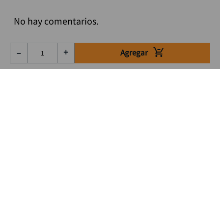
No hay comentarios.
Agregar
－
＋
Suscríbete a nuestro Newsletter
Se el primero en enterarte de nuestras ofertas, lanzamientos y
consejos para tu trabajo
Acepto los Término y condiciones
Suscribirme
Medios de pago