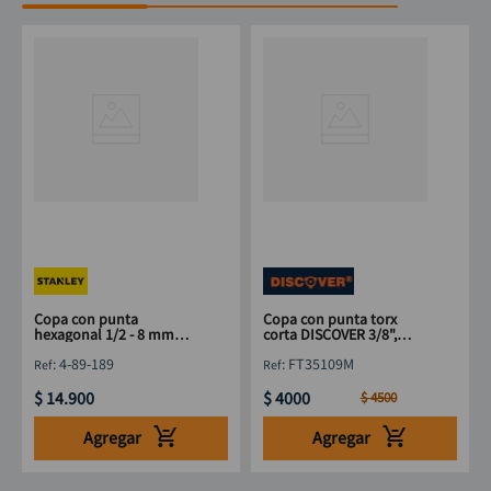
Copa con punta
Copa con punta torx
hexagonal 1/2 - 8 mm
corta DISCOVER 3/8",
STANLEY 4-89-189
punta 1/4"x T9
:
4-89-189
:
FT35109M
$
14
.
900
$
4000
$
4500
Agregar
Agregar