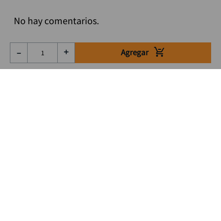
No hay comentarios.
Agregar
－
＋
Suscríbete a nuestro Newsletter
Se el primero en enterarte de nuestras ofertas, lanzamientos y
consejos para tu trabajo
Acepto los Término y condiciones
Suscribirme
Medios de pago