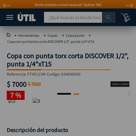
Envío incluido a nivel nacional* Aplican T&C
¿Qué buscas el día de hoy?
TÉRMINOS MÁS BUSCADOS
Herramientas
Copas
Copa punta
Copa con punta torx corta DISCOVER 1/2", punta 1/4"xT15
taladro
1
.
Copa con punta torx corta DISCOVER 1/2",
taladros pulidoras
2
.
punta 1/4"xT15
compresor
3
.
Referencia
:
FT45115M
Codigo:
634048300
llave
4
.
$
7000
$
7500
sierra circular
5
.
7 %
ruteadora
6
.
broca
7
.
hidrolavadora
8
.
rueda
Descripción del producto
9
.