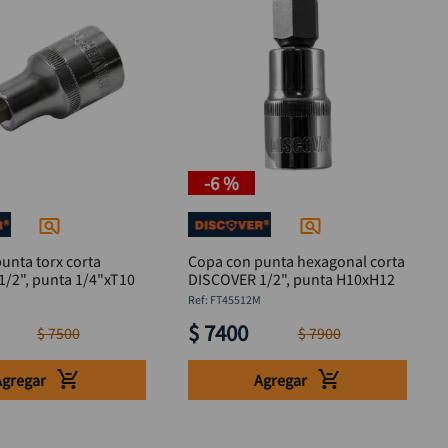
-
6 %
unta torx corta
Copa con punta hexagonal corta
/2", punta 1/4"xT10
DISCOVER 1/2", punta H10xH12
M
:
FT45512M
$
7400
$
7500
$
7900
Agregar
Agregar