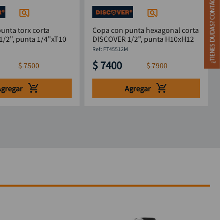
unta torx corta
Copa con punta hexagonal corta
/2", punta 1/4"xT10
DISCOVER 1/2", punta H10xH12
M
:
FT45512M
$
7400
$
7500
$
7900
Agregar
Agregar