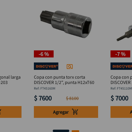
-
6 %
-
7 %
onal larga
Copa con punta torx corta
Copa con p
89-203
DISCOVER 1/2", punta H12xT60
DISCOVER 1
:
FT45160M
:
FT45110
$
7600
$
7000
$
8100
Agregar