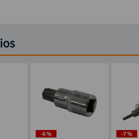
ios
-
6 %
-
7 %