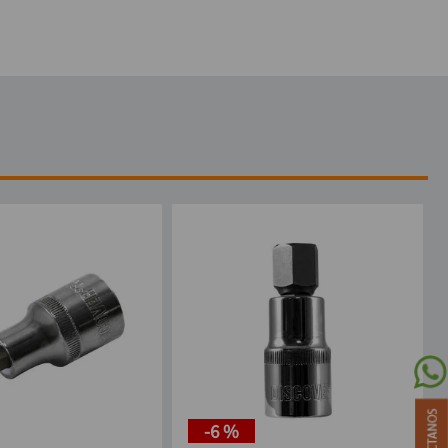
-
6 %