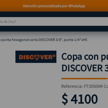
Paga a Crédito con Addi y Sistecrédito
 de hoy?
TÉRMINOS MÁS BUSCADOS
 punta hexagonal corta DISCOVER 3/8", punta 1/4"xH5
taladro
1
.
taladros pulidoras
2
.
Copa con p
compresor
3
.
DISCOVER 3
llave
4
.
combo
5
.
ruteadora
6
.
Referencia
:
FT35505M
C
sierra circular
7
.
$
4100
broca
8
.