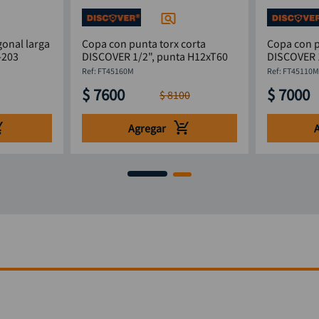
onal larga
Copa con punta torx corta
Copa con p
89-203
DISCOVER 1/2", punta H12xT60
DISCOVER 1
:
FT45160M
:
FT45110
$
7600
$
7000
$
8100
Agregar