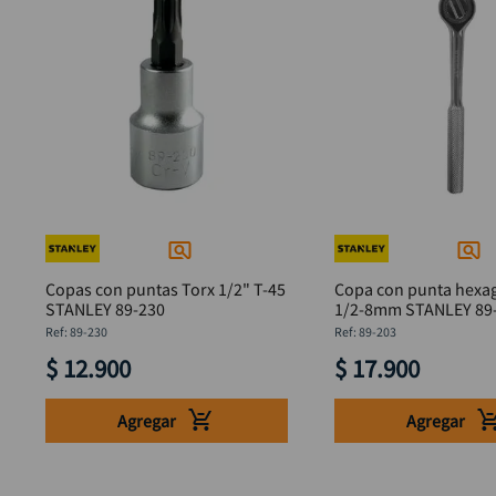
Copas con puntas Torx 1/2" T-45
Copa con punta hexag
STANLEY 89-230
1/2-8mm STANLEY 
:
89-230
:
89-203
$
12
.
900
$
17
.
900
Agregar
Agregar