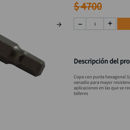
hidrolavadora
9
.
$
4700
black decker
10
.
－
＋
Descripción del pr
Copa con punta hexagonal 3
vanadio para mayor resistenci
aplicaciones en las que se req
talleres