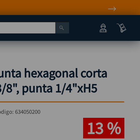
unta hexagonal corta
/8", punta 1/4"xH5
odigo:
634050200
13 %