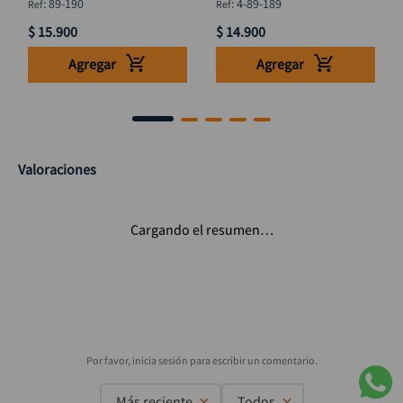
:
89-190
:
4-89-189
$
15
.
900
$
14
.
900
Agregar
Agregar
Valoraciones
Cargando el resumen…
Más reciente
Todos