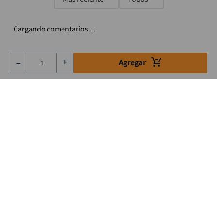
Cargando comentarios…
Agregar
－
＋
Suscríbete a nuestro Newsletter
Se el primero en enterarte de nuestras ofertas, lanzamientos y
consejos para tu trabajo
Acepto los Término y condiciones
Suscribirme
Medios de pago