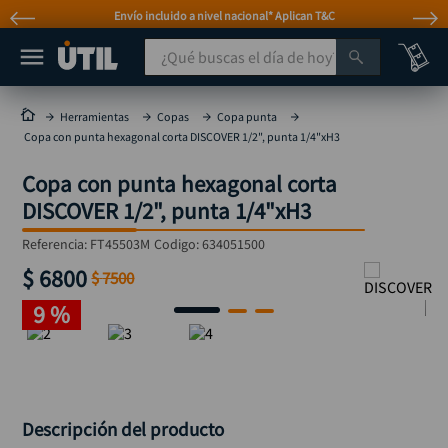
Envío incluido a nivel nacional* Aplican T&C
¿Qué buscas el día de hoy?
TÉRMINOS MÁS BUSCADOS
Herramientas
Copas
Copa punta
Copa con punta hexagonal corta DISCOVER 1/2", punta 1/4"xH3
taladro
1
.
Copa con punta hexagonal corta
taladros pulidoras
2
.
DISCOVER 1/2", punta 1/4"xH3
compresor
3
.
Referencia
:
FT45503M
Codigo:
634051500
broca
4
.
$
6800
$
7500
sierra circular
5
.
9 %
hidrolavadora
6
.
ruteadora
7
.
mototool
8
.
taladro inalámbrico
9
.
Descripción del producto