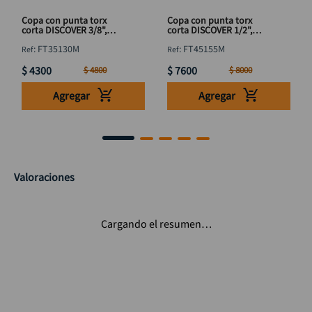
Copa con punta torx
Copa con punta torx
corta DISCOVER 3/8",
corta DISCOVER 1/2",
punta 1/4"x T30
punta H10xT55
:
FT35130M
:
FT45155M
$
4300
$
7600
$
4800
$
8000
Agregar
Agregar
Valoraciones
Cargando el resumen…