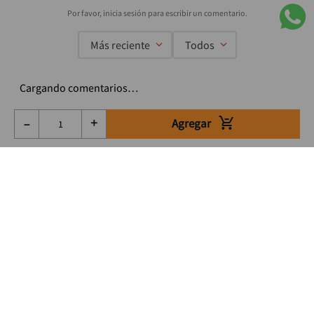
Más reciente
Todos
Cargando comentarios…
Agregar
－
＋
Suscríbete a nuestro Newsletter
Se el primero en enterarte de nuestras ofertas, lanzamientos y
consejos para tu trabajo
Acepto los Término y condiciones
Suscribirme
Medios de pago