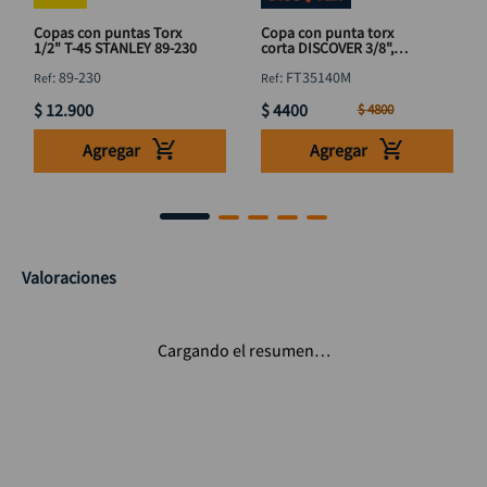
Copas con puntas Torx
Copa con punta torx
1/2" T-45 STANLEY 89-230
corta DISCOVER 3/8",
punta 1/4"x T40
:
89-230
:
FT35140M
$
12
.
900
$
4400
$
4800
Agregar
Agregar
Valoraciones
Cargando el resumen…