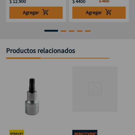
$
12
.
900
$
4400
$
4800
Agregar
Agregar
Productos relacionados