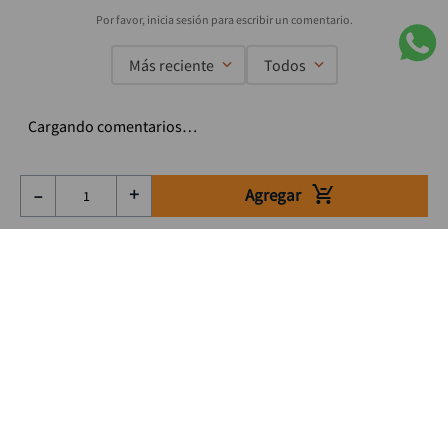
Más reciente
Todos
Cargando comentarios…
Agregar
－
＋
Suscríbete a nuestro Newsletter
Se el primero en enterarte de nuestras ofertas, lanzamientos y
consejos para tu trabajo
Acepto los Término y condiciones
Suscribirme
Medios de pago