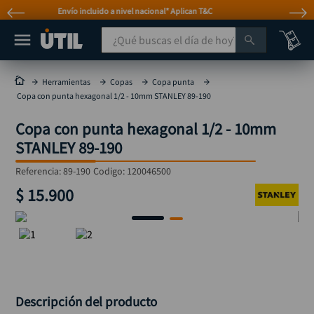
Atención personalizada por WhatsApp
¿Qué buscas el día de hoy?
TÉRMINOS MÁS BUSCADOS
Herramientas
Copas
Copa punta
Copa con punta hexagonal 1/2 - 10mm STANLEY 89-190
taladro
1
.
Copa con punta hexagonal 1/2 - 10mm
taladros pulidoras
2
.
STANLEY 89-190
compresor
3
.
Referencia
:
89-190
Codigo:
120046500
broca
4
.
$
15
.
900
sierra circular
5
.
hidrolavadora
6
.
ruteadora
7
.
mototool
8
.
taladro inalámbrico
9
.
Descripción del producto