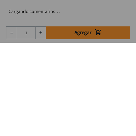
Cargando comentarios…
Agregar
－
＋
Suscríbete a nuestro Newsletter
Se el primero en enterarte de nuestras ofertas, lanzamientos y
consejos para tu trabajo
Acepto los Término y condiciones
Suscribirme
Medios de pago