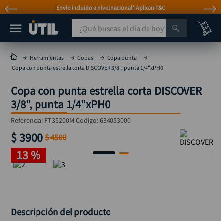
Envío incluido a nivel nacional* Aplican T&C
¿Qué buscas el día de hoy?
TÉRMINOS MÁS BUSCADOS
Herramientas
Copas
Copa punta
Copa con punta estrella corta DISCOVER 3/8", punta 1/4"xPH0
taladro
1
.
Copa con punta estrella corta DISCOVER
taladros pulidoras
2
.
3/8", punta 1/4"xPH0
compresor
3
.
Referencia
:
FT35200M
Codigo:
634053000
sierra circular
4
.
$
3900
$
4500
mototool
5
.
13 %
broca
6
.
llave impacto
7
.
hidrolavadora
8
.
rodachina
9
.
Descripción del producto