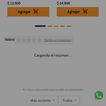
$
12
.
900
$
14
.
900
Agregar
Agregar
☆
☆
☆
☆
☆
Valoraciones
Escribe un comentario
Cargando el resumen…
Más reciente
Todos