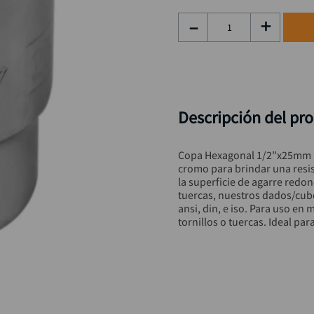
taladro inalámbrico
9
.
－
＋
alicate
10
.
Descripción del pr
Copa Hexagonal 1/2"x25mm S
cromo para brindar una resis
la superficie de agarre redo
tuercas, nuestros dados/cub
ansi, din, e iso. Para uso en 
tornillos o tuercas. Ideal par