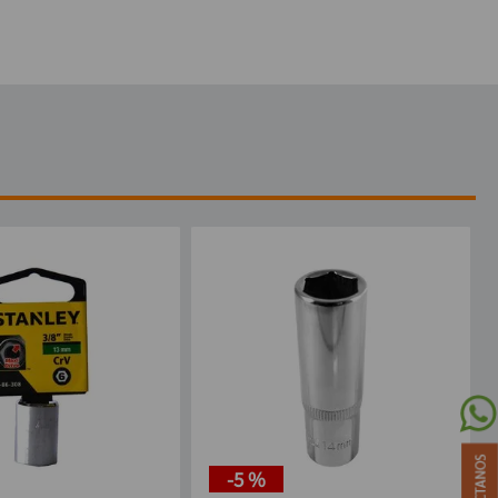
-
5 %