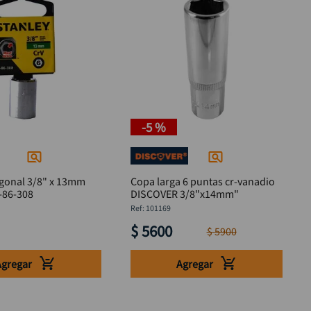
-
5 %
gonal 3/8" x 13mm
Copa larga 6 puntas cr-vanadio
-86-308
DISCOVER 3/8"x14mm"
:
101169
$
5600
$
5900
Agregar
Agregar