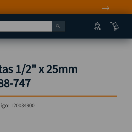
tas 1/2" x 25mm
88-747
igo:
120034900