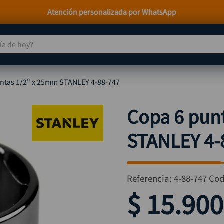
Paga a Crédito con Addi y Sistecrédito
 de hoy?
TÉRMINOS MÁS BUSCADOS
ntas 1/2" x 25mm STANLEY 4-88-747
taladro
1
.
taladros pulidoras
2
.
Copa 6 pun
compresor
3
.
STANLEY 4-
sierra circular
4
.
ruteadora
5
.
broca
6
.
Referencia
:
4-88-747
Cod
hidrolavadora
7
.
$
15
.
900
rueda
8
.