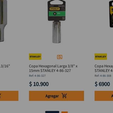
13/16"
Copa Hexagonal Larga 3/8" x
Copa Hexa
15mm STANLEY 4-86-327
STANLEY 4
:
4-86-327
:
4-86-308
$
10
.
900
$
6900
Agregar