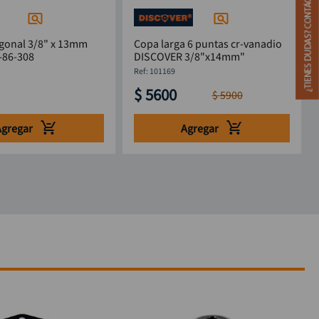
gonal 3/8" x 13mm
Copa larga 6 puntas cr-vanadio
-86-308
DISCOVER 3/8"x14mm"
:
101169
$
5600
$
5900
Agregar
Agregar