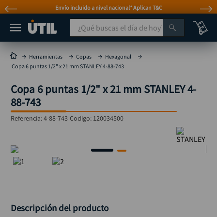
Atención personalizada por WhatsApp
¿Qué buscas el día de hoy?
TÉRMINOS MÁS BUSCADOS
Herramientas
Copas
Hexagonal
Copa 6 puntas 1/2" x 21 mm STANLEY 4-88-743
taladro
1
.
Copa 6 puntas 1/2" x 21 mm STANLEY 4-
taladros pulidoras
2
.
88-743
compresor
3
.
Referencia
:
4-88-743
Codigo:
120034500
llave
4
.
sierra circular
5
.
ruteadora
6
.
broca
7
.
hidrolavadora
8
.
rueda
9
.
Descripción del producto