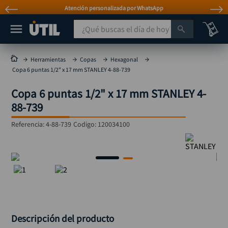
Atención personalizada por WhatsApp
¿Qué buscas el día de hoy?
TÉRMINOS MÁS BUSCADOS
Herramientas
Copas
Hexagonal
Copa 6 puntas 1/2" x 17 mm STANLEY 4-88-739
taladro
1
.
Copa 6 puntas 1/2" x 17 mm STANLEY 4-
taladros pulidoras
2
.
88-739
compresor
3
.
Referencia
:
4-88-739
Codigo:
120034100
llave
4
.
sierra circular
5
.
ruteadora
6
.
broca
7
.
hidrolavadora
8
.
rueda
9
.
Descripción del producto