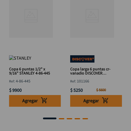
Copa 6 puntas 1/2" x
Copa larga 6 puntas cr-
9/16" STANLEY 4-86-445
vanadio DISCOVER
3/8"x11mm"
:
4-86-445
:
101166
$
9900
$
5250
$
5600
Agregar
Agregar