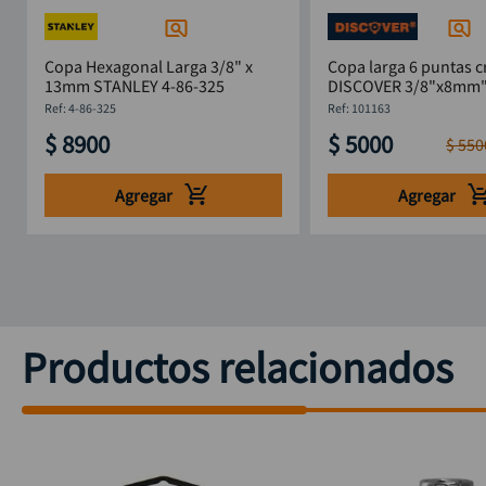
Copa Hexagonal Larga 3/8" x
Copa larga 6 puntas c
13mm STANLEY 4-86-325
DISCOVER 3/8"x8mm
:
4-86-325
:
101163
$
8900
$
5000
$
550
Agregar
Agregar
Productos relacionados