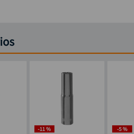
ios
-
11 %
-
5 %