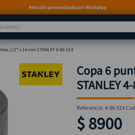
Paga a Crédito con Addi y Sistecrédito
 de hoy?
TÉRMINOS MÁS BUSCADOS
ntas 1/2" x 14 mm STANLEY 4-86-514
taladro
1
.
taladros pulidoras
2
.
Copa 6 pun
compresor
3
.
STANLEY 4-
sierra circular
4
.
ruteadora
5
.
broca
6
.
Referencia
:
4-86-514
Cod
hidrolavadora
7
.
$
8900
rueda
8
.