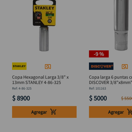
-
9 %
Copa Hexagonal Larga 3/8" x
Copa larga 6 puntas c
13mm STANLEY 4-86-325
DISCOVER 3/8"x8mm
:
4-86-325
:
101163
$
8900
$
5000
$
550
Agregar
Agregar