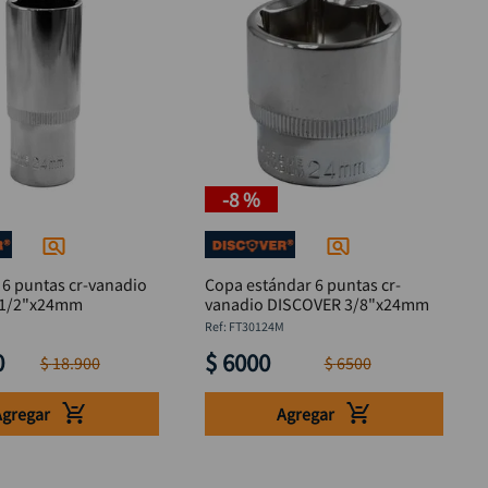
-
8 %
 6 puntas cr-vanadio
Copa estándar 6 puntas cr-
 1/2"x24mm
vanadio DISCOVER 3/8"x24mm
M
:
FT30124M
0
$
6000
$
18
.
900
$
6500
Agregar
Agregar