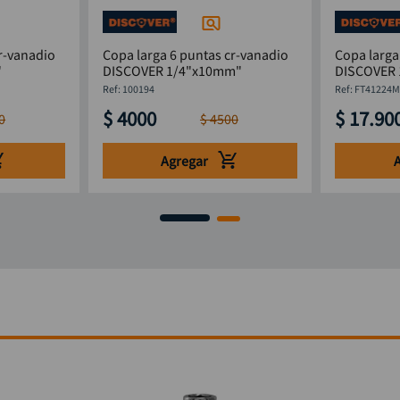
r-vanadio
Copa larga 6 puntas cr-vanadio
Copa larga
"
DISCOVER 1/4"x10mm"
DISCOVER
:
100194
:
FT41224
$
4000
$
17
.
90
0
$
4500
Agregar