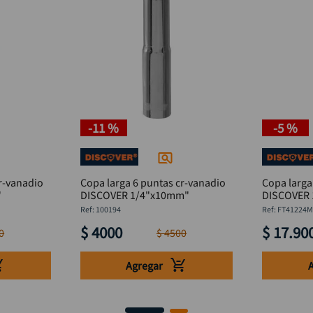
-
11 %
-
5 %
r-vanadio
Copa larga 6 puntas cr-vanadio
Copa larga
"
DISCOVER 1/4"x10mm"
DISCOVER
:
100194
:
FT41224
$
4000
$
17
.
90
0
$
4500
Agregar