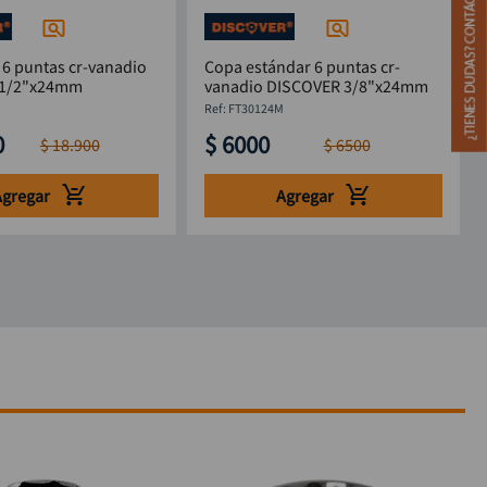
 6 puntas cr-vanadio
Copa estándar 6 puntas cr-
 1/2"x24mm
vanadio DISCOVER 3/8"x24mm
M
:
FT30124M
0
$
6000
$
18
.
900
$
6500
Agregar
Agregar