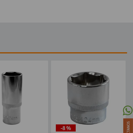
-
8 %