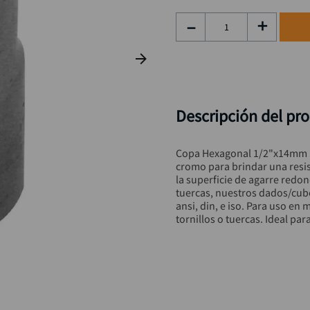
taladro inalámbrico
9
.
－
＋
alicate
10
.
Descripción del pr
Copa Hexagonal 1/2"x14mm S
cromo para brindar una resis
la superficie de agarre redo
tuercas, nuestros dados/cub
ansi, din, e iso. Para uso en 
tornillos o tuercas. Ideal par