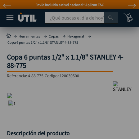
 T&C
Atención personalizada por WhatsAp
¿Qué buscas el día de hoy?
TÉRMINOS MÁS BUSCADOS
Herramientas
Copas
Hexagonal
Copa 6 puntas 1/2" x 1.1/8" STANLEY 4-88-775
taladro
1
.
Copa 6 puntas 1/2" x 1.1/8" STANLEY 4-
taladros pulidoras
2
.
88-775
compresor
3
.
Referencia
:
4-88-775
Codigo:
120030500
broca
4
.
sierra circular
5
.
hidrolavadora
6
.
ruteadora
7
.
mototool
8
.
taladro inalámbrico
9
.
Descripción del producto