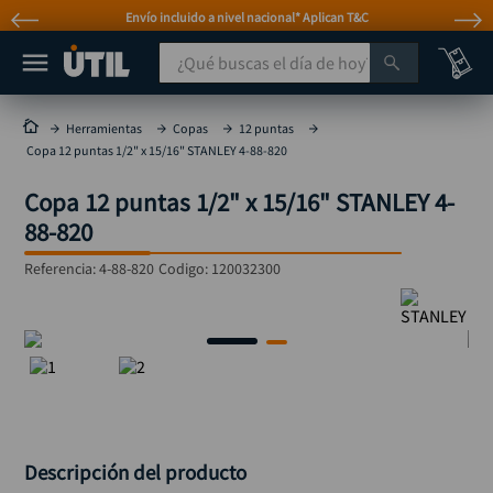
Envío incluido a nivel nacional* Aplican T&C
¿Qué buscas el día de hoy?
TÉRMINOS MÁS BUSCADOS
Herramientas
Copas
12 puntas
Copa 12 puntas 1/2" x 15/16" STANLEY 4-88-820
taladro
1
.
Copa 12 puntas 1/2" x 15/16" STANLEY 4-
taladros pulidoras
2
.
88-820
compresor
3
.
Referencia
:
4-88-820
Codigo:
120032300
sierra circular
4
.
ruteadora
5
.
broca
6
.
hidrolavadora
7
.
rueda
8
.
taladro inalámbrico
9
.
Descripción del producto