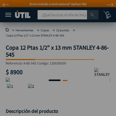
Envío incluido a nivel nacional* Aplican T&C
¿Qué buscas el día de hoy?
TÉRMINOS MÁS BUSCADOS
Herramientas
Copas
12 puntas
Copa 12 Ptas 1/2" x 13 mm STANLEY 4-86-545
taladro
1
.
Copa 12 Ptas 1/2" x 13 mm STANLEY 4-86-
taladros pulidoras
2
.
545
compresor
3
.
Referencia
:
4-86-545
Codigo:
120036500
llave
4
.
$
8900
sierra circular
5
.
ruteadora
6
.
broca
7
.
hidrolavadora
8
.
rueda
9
.
Descripción del producto