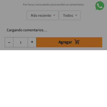
Más reciente
Todos
Cargando comentarios…
Agregar
－
＋
Suscríbete a nuestro Newsletter
Se el primero en enterarte de nuestras ofertas, lanzamientos y
consejos para tu trabajo
Acepto los Término y condiciones
Suscribirme
Medios de pago