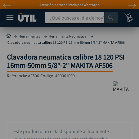
Atención personalizada por WhatsApp
¿Qué buscas el día de hoy?
TÉRMINOS MÁS BUSCADOS
Herramientas
Herramienta Neumática
Clavadora neumatica calibre 18 120 PSI 16mm-50mm 5/8"-2" MAKITA AF506
taladro
1
.
Clavadora neumatica calibre 18 120 PSI
taladros pulidoras
2
.
16mm-50mm 5/8"-2" MAKITA AF506
compresor
3
.
Referencia
:
AF506
Codigo:
490061000
llave
4
.
sierra circular
5
.
ruteadora
6
.
broca
7
.
hidrolavadora
8
.
Este producto no está disponible actualmente
rueda
9
.