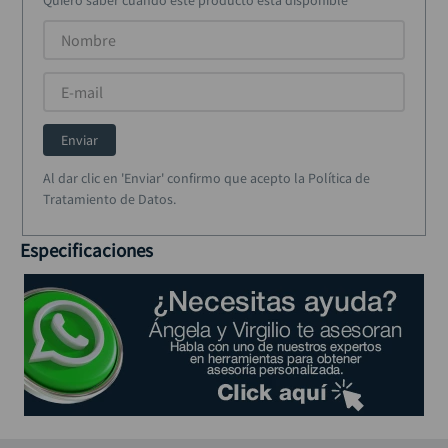
Quiero saber cuando este producto está disponible
alicate
10
.
Enviar
Al dar clic en 'Enviar' confirmo que acepto la Política de
Tratamiento de Datos.
Especificaciones