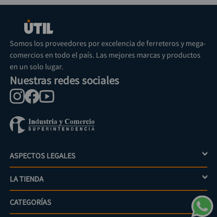
Somos los proveedores por excelencia de ferreteros y mega-
comercios en todo el país. Las mejores marcas y productos
en un solo lugar.
Nuestras redes sociales
ASPECTOS LEGALES
+
LA TIENDA
+
Política de tratamiento de datos personales
Aviso de privacidad
CATEGORÍAS
+
Mi cuenta
Términos y condiciones