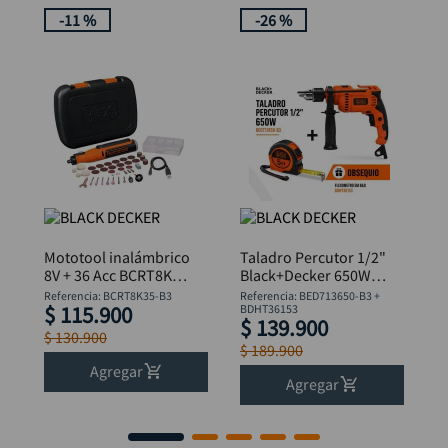
-
11 %
-
26 %
Mototool inalámbrico
Taladro Percutor 1/2"
8V + 36 Acc BCRT8K35
Black+Decker 650W
B&D
BED713650-B3 +
Referencia
:
BCRT8K35-B3
Referencia
:
BED713650-B3 +
$
115
.
900
Flexómetro
BDHT36153
$
139
.
900
$
130
.
900
$
189
.
900
Agregar
Agregar