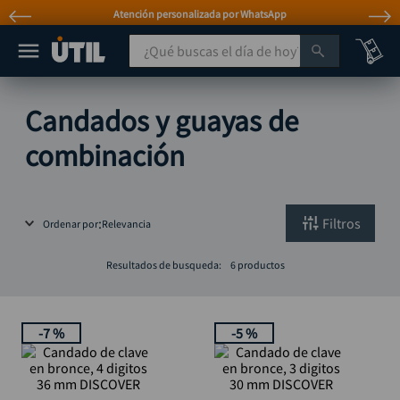
Atención personalizada por WhatsApp
¿Qué buscas el día de hoy?
TÉRMINOS MÁS BUSCADOS
Candados y guayas de
taladro
1
.
combinación
taladros pulidoras
2
.
compresor
3
.
sierra circular
Filtros
4
.
Ordenar por
Relevancia
ruteadora
5
.
Resultados de busqueda:
6
productos
broca
6
.
hidrolavadora
7
.
-
7 %
-
5 %
rueda
8
.
taladro inalámbrico
9
.