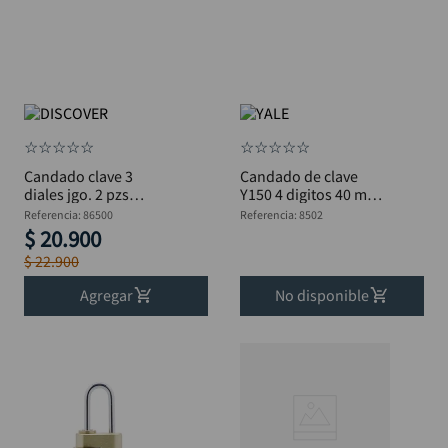
☆
☆
☆
☆
☆
☆
☆
☆
☆
☆
Candado clave 3
Candado de clave
diales jgo. 2 pzs
Y150 4 digitos 40 mm
DISCOVER
B YALE
Referencia
:
86500
Referencia
:
8502
$
20
.
900
$
22
.
900
Agregar
No disponible