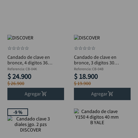
llave
10
.
☆
☆
☆
☆
☆
☆
☆
☆
☆
☆
Candado de clave en
Candado de clave en
bronce, 4 digitos 36
bronce, 3 digitos 30
mm DISCOVER
mm DISCOVER
Referencia
:
CB-04K
Referencia
:
CB-04B
$
24
.
900
$
18
.
900
$
26
.
900
$
19
.
900
Agregar
Agregar
-
9 %