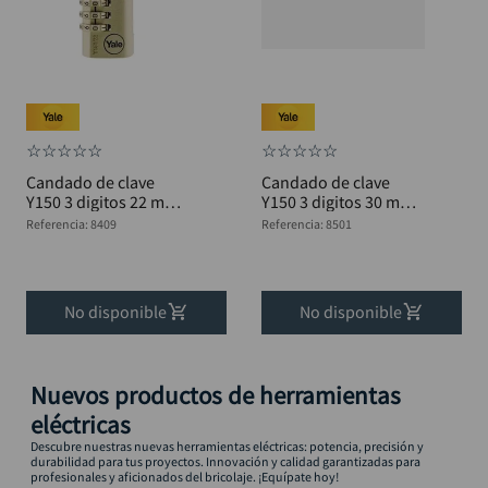
☆
☆
☆
☆
☆
☆
☆
☆
☆
☆
Candado de clave
Candado de clave
Y150 3 digitos 22 mm
Y150 3 digitos 30 mm
B YALE
B YALE
Referencia
:
8409
Referencia
:
8501
No disponible
No disponible
Nuevos productos de herramientas
eléctricas
Descubre nuestras nuevas herramientas eléctricas: potencia, precisión y
durabilidad para tus proyectos. Innovación y calidad garantizadas para
profesionales y aficionados del bricolaje. ¡Equípate hoy!