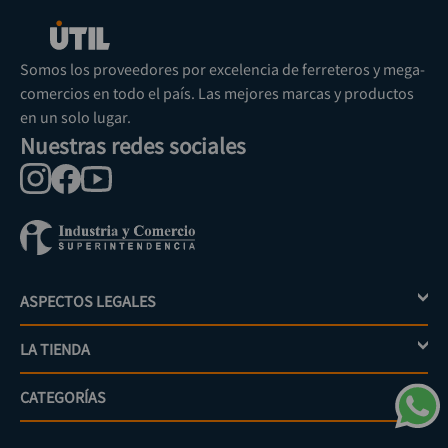
Somos los proveedores por excelencia de ferreteros y mega-
comercios en todo el país. Las mejores marcas y productos
en un solo lugar.
Nuestras redes sociales
ASPECTOS LEGALES
+
LA TIENDA
+
Política de tratamiento de datos personales
Aviso de privacidad
CATEGORÍAS
+
Mi cuenta
Términos y condiciones
Escríbenos
Políticas de distribución y despacho