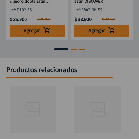
cilindro doble satín
satín DISCOVER
DISCOVER
:
D102-SS
:
3802-BK-SS
$
35
.
900
$
38
.
900
$
36
.
900
$
39
.
900
Agregar
Agregar
Productos relacionados