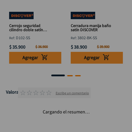
Cerrojo seguridad
Cerradura manija baño
cilindro doble satín
satín DISCOVER
DISCOVER
:
D102-SS
:
3802-BK-SS
$
35
.
900
$
38
.
900
$
36
.
900
$
39
.
900
Agregar
Agregar
☆
☆
☆
☆
☆
Valoraciones
Escribe un comentario
Cargando el resumen…