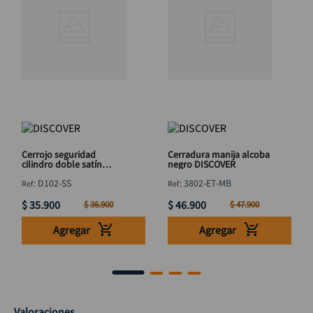
Cerrojo seguridad
Cerradura manija alcoba
cilindro doble satín
negro DISCOVER
DISCOVER
:
D102-SS
:
3802-ET-MB
$
35
.
900
$
46
.
900
$
36
.
900
$
47
.
900
Agregar
Agregar
Valoraciones