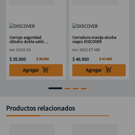
Cerrojo seguridad
Cerradura manija alcoba
cilindro doble satín
negro DISCOVER
DISCOVER
:
D102-SS
:
3802-ET-MB
$
35
.
900
$
46
.
900
$
36
.
900
$
47
.
900
Agregar
Agregar
Productos relacionados