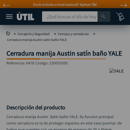
Envío incluido a nivel nacional* Aplican T&C
¿Qué buscas el día de hoy?
TÉRMINOS MÁS BUSCADOS
Cerrajería y Seguridad
Cerrojos y cerraduras
Cerradura manija Austin satín baño YALE
taladro
1
.
Cerradura manija Austin satín baño YALE
taladros pulidoras
2
.
compresor
3
.
Referencia
:
6478
Codigo:
150055500
llave
4
.
sierra circular
5
.
ruteadora
6
.
broca
7
.
Descripción del producto
hidrolavadora
8
.
Cerradura manija Austin  Satin baño YALE. Su funcion principal 
rueda
como cerradura es la de proteger espacios en este caso puertas  de 
9
.
baños que cuenten con un espesor de espesor de 35 a 45mm. 