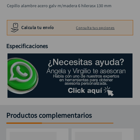
black decker
10
.
Cepillo alambre acero galv m/madera 6 hilerasx 130 mm
Calcula tu envío
Consulta tus opciones
Especificaciones
Productos complementarios