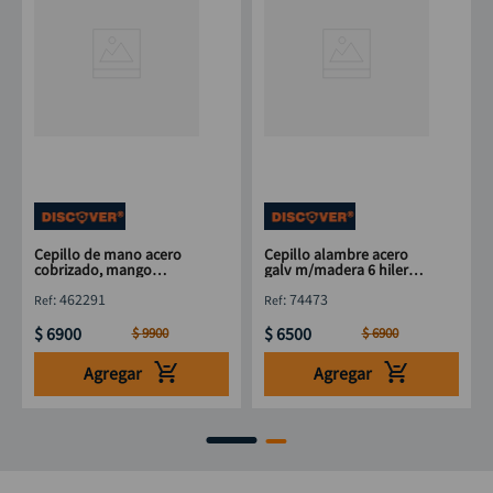
Cepillo de mano acero
Cepillo alambre acero
cobrizado, mango
galv m/madera 6 hilerasx
plástico 265 mm
130 mm DISCOVER
:
462291
:
74473
$
6900
$
6500
$
9900
$
6900
Agregar
Agregar