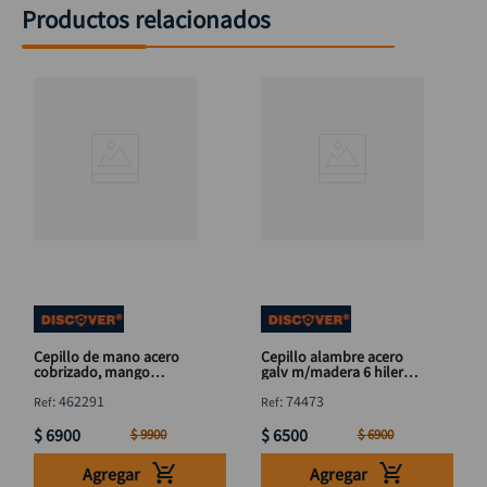
Productos relacionados
Cepillo de mano acero
Cepillo alambre acero
cobrizado, mango
galv m/madera 6 hilerasx
plástico 265 mm
130 mm DISCOVER
:
462291
:
74473
$
6900
$
6500
$
9900
$
6900
Agregar
Agregar