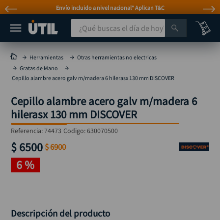
Envío incluido a nivel nacional* Aplican T&C
¿Qué buscas el día de hoy?
TÉRMINOS MÁS BUSCADOS
Herramientas
Otras herramientas no electricas
Gratas de Mano
taladro
1
.
Cepillo alambre acero galv m/madera 6 hilerasx 130 mm DISCOVER
taladros pulidoras
2
.
Cepillo alambre acero galv m/madera 6
compresor
3
.
hilerasx 130 mm DISCOVER
llave
4
.
Referencia
:
74473
Codigo:
630070500
combo
5
.
$
6500
$
6900
ruteadora
6
.
6 %
sierra circular
7
.
broca
8
.
hidrolavadora
9
.
Descripción del producto