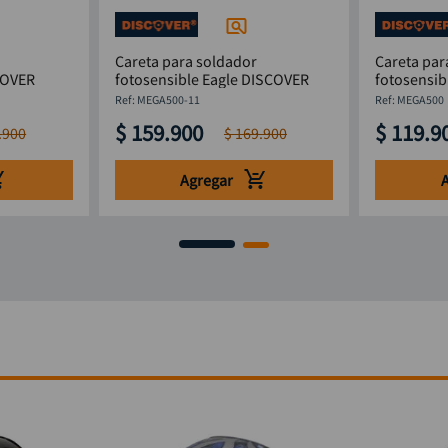
Careta para soldador
Careta par
COVER
fotosensible Eagle DISCOVER
fotosensib
:
MEGA500-11
:
MEGA500
$
159
.
900
$
119
.
9
.
900
$
169
.
900
Agregar