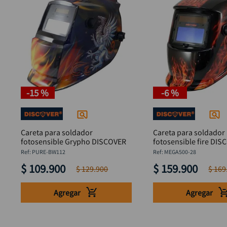
-
15 %
-
6 %
Careta para soldador
Careta para soldador
fotosensible Grypho DISCOVER
fotosensible fire DIS
:
PURE-BW112
:
MEGA500-28
$
109
.
900
$
159
.
900
$
129
.
900
$
169
Agregar
Agregar