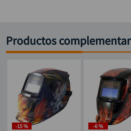
Productos complementar
-
15 %
-
6 %