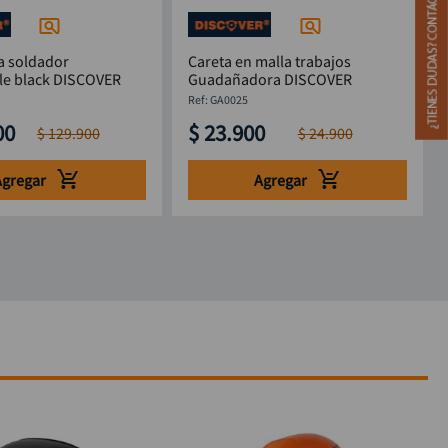
a soldador
Careta en malla trabajos
le black DISCOVER
Guadañadora DISCOVER
:
GA0025
00
$
23
.
900
$
129
.
900
$
24
.
900
Agregar
Agregar