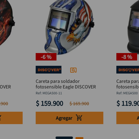
-
6 %
-
8 %
Careta para soldador
Careta par
COVER
fotosensible Eagle DISCOVER
fotosensib
:
MEGA500-11
:
MEGA500
$
159
.
900
$
119
.
9
.
900
$
169
.
900
Agregar