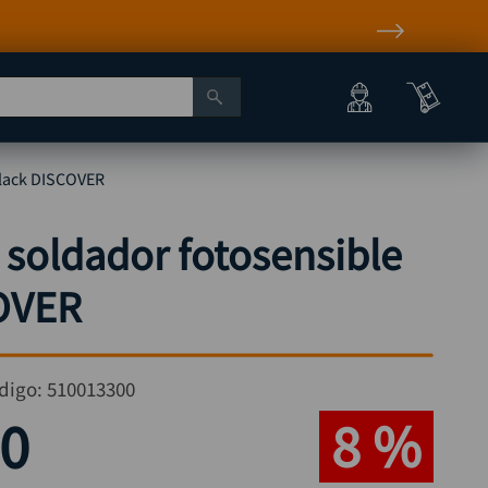
black DISCOVER
 soldador fotosensible
OVER
digo:
510013300
0
8 %