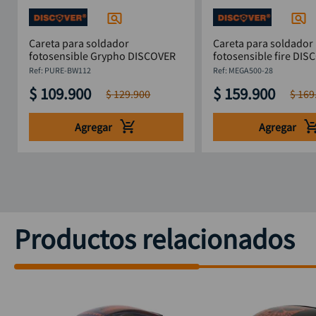
Careta para soldador
Careta para soldador
fotosensible Grypho DISCOVER
fotosensible fire DIS
:
PURE-BW112
:
MEGA500-28
$
109
.
900
$
159
.
900
$
129
.
900
$
169
Agregar
Agregar
Productos relacionados