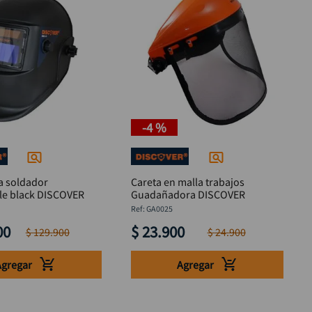
-
4 %
a soldador
Careta en malla trabajos
le black DISCOVER
Guadañadora DISCOVER
:
GA0025
00
$
23
.
900
$
129
.
900
$
24
.
900
Agregar
Agregar