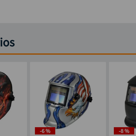
ios
-
6 %
-
8 %