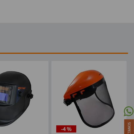
-
4 %