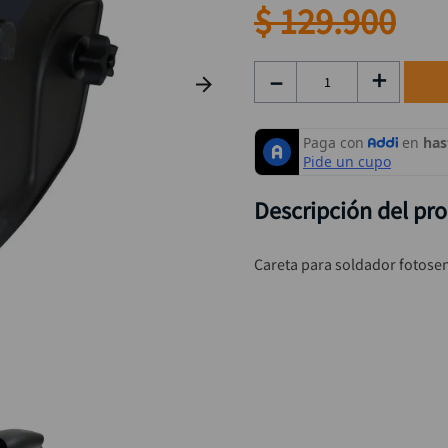
taladro inalámbrico
9
.
$
129
.
900
rodachina
10
.
－
＋
Descripción del pr
Careta para soldador fotose