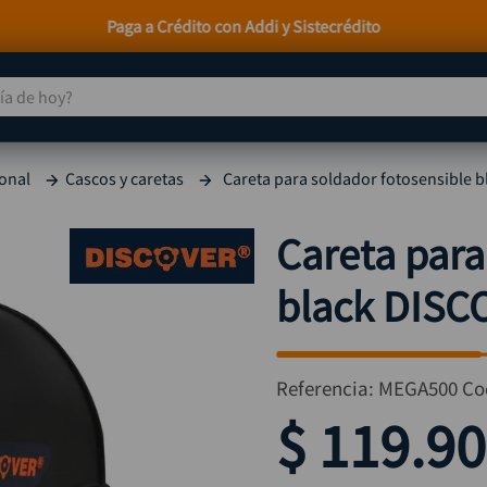
Paga a Crédito con Addi y Sistecrédito
 de hoy?
TÉRMINOS MÁS BUSCADOS
onal
Cascos y caretas
Careta para soldador fotosensible 
taladro
1
.
taladros pulidoras
2
.
Careta para
compresor
3
.
black DISC
broca
4
.
sierra circular
5
.
hidrolavadora
6
.
Referencia
:
MEGA500
Co
ruteadora
7
.
$
119
.
90
mototool
8
.