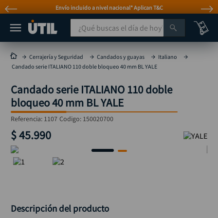
Envío incluido a nivel nacional* Aplican T&C
¿Qué buscas el día de hoy?
TÉRMINOS MÁS BUSCADOS
Cerrajería y Seguridad
Candados y guayas
Italiano
Candado serie ITALIANO 110 doble bloqueo 40 mm BL YALE
taladro
1
.
Candado serie ITALIANO 110 doble
taladros pulidoras
2
.
bloqueo 40 mm BL YALE
compresor
3
.
Referencia
:
1107
Codigo:
150020700
sierra circular
4
.
$
45
.
990
ruteadora
5
.
broca
6
.
hidrolavadora
7
.
rueda
8
.
taladro inalámbrico
Descripción del producto
9
.