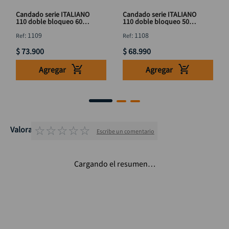
Candado serie ITALIANO
Candado serie ITALIANO
110 doble bloqueo 60
110 doble bloqueo 50
mm BL YALE
mm BL YALE
:
1109
:
1108
$
73
.
900
$
68
.
990
Agregar
Agregar
☆
☆
☆
☆
☆
Valoraciones
Escribe un comentario
Cargando el resumen…