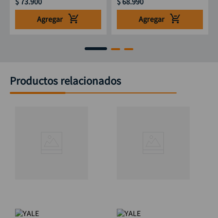
$
73
.
900
$
68
.
990
Agregar
Agregar
Productos relacionados