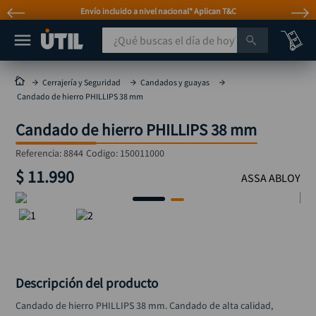
Envío incluido a nivel nacional* Aplican T&C
¿Qué buscas el día de hoy?
TÉRMINOS MÁS BUSCADOS
Cerrajería y Seguridad
Candados y guayas
Candado de hierro PHILLIPS 38 mm
taladro
1
.
Candado de hierro PHILLIPS 38 mm
taladros pulidoras
2
.
compresor
3
.
Referencia
:
8844
Codigo:
150011000
$
11
.
990
broca
ASSA ABLOY
4
.
sierra circular
5
.
hidrolavadora
6
.
ruteadora
7
.
mototool
8
.
Descripción del producto
taladro inalámbrico
9
.
Candado de hierro PHILLIPS 38 mm. Candado de alta calidad, 