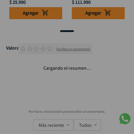
$
25
.
990
$
111
.
990
Agregar
Agregar
☆
☆
☆
☆
☆
Valoraciones
Escribe un comentario
Cargando el resumen…
Más reciente
Todos