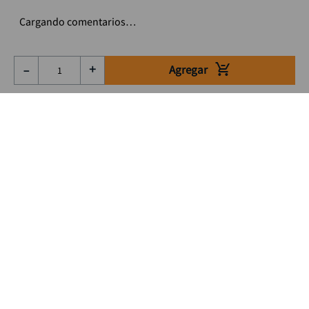
Cargando comentarios…
Agregar
－
＋
Suscríbete a nuestro Newsletter
Se el primero en enterarte de nuestras ofertas, lanzamientos y
consejos para tu trabajo
Acepto los Término y condiciones
Suscribirme
Medios de pago