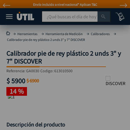
Envío incluido a nivel nacional* Aplican T&C
¿Qué buscas el día de hoy?
TÉRMINOS MÁS BUSCADOS
Herramientas
Herramienta de Medición
Calibradores
Calibrador pie de rey plástico 2 unds 3" y 7" DISCOVER
taladro
1
.
Calibrador pie de rey plástico 2 unds 3" y
taladros pulidoras
2
.
7" DISCOVER
compresor
3
.
Referencia
:
GA0030
Codigo:
613010500
sierra circular
4
.
$
5900
$
6900
ruteadora
5
.
14 %
broca
6
.
hidrolavadora
7
.
rueda
8
.
taladro inalámbrico
Descripción del producto
9
.