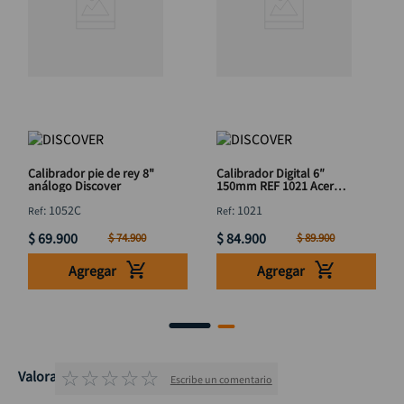
Calibrador pie de rey 8"
Calibrador Digital 6″
análogo Discover
150mm REF 1021 Acero
Inoxidable
:
1052C
:
1021
$
69
.
900
$
84
.
900
$
74
.
900
$
89
.
900
Agregar
Agregar
☆
☆
☆
☆
☆
Valoraciones
Escribe un comentario