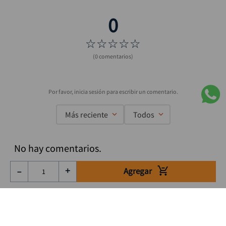
☆
☆
☆
☆
☆
(0 comentarios)
Más reciente
Todos
No hay comentarios.
Agregar
－
＋
Suscríbete a nuestro Newsletter