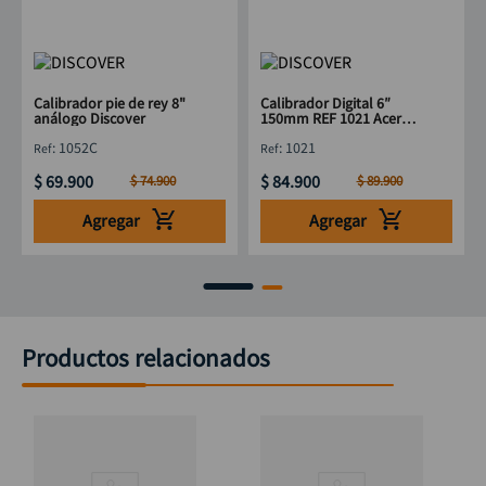
Calibrador pie de rey 8"
Calibrador Digital 6″
análogo Discover
150mm REF 1021 Acero
Inoxidable
:
1052C
:
1021
$
69
.
900
$
84
.
900
$
74
.
900
$
89
.
900
Agregar
Agregar
Productos relacionados