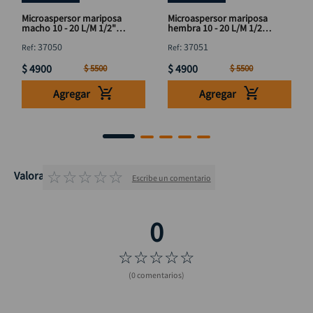
Microaspersor mariposa
Microaspersor mariposa
macho 10 - 20 L/M 1/2"
hembra 10 - 20 L/M 1/2"
DISCOVER
DISCOVER
:
37050
:
37051
$
4900
$
4900
$
5500
$
5500
Agregar
Agregar
☆
☆
☆
☆
☆
Valoraciones
Escribe un comentario
☆
☆
☆
☆
☆
(0 comentarios)