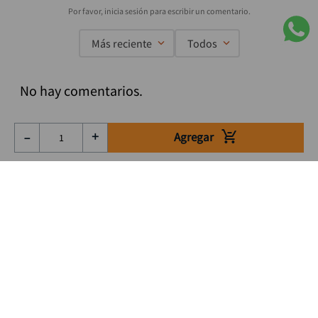
Más reciente
Todos
No hay comentarios.
Agregar
－
＋
Suscríbete a nuestro Newsletter
Se el primero en enterarte de nuestras ofertas, lanzamientos y
consejos para tu trabajo
Acepto los Término y condiciones
Suscribirme