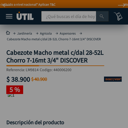
Atención personalizada por WhatsApp
¿Qué buscas el día de hoy?
TÉRMINOS MÁS BUSCADOS
Jardinería
Agricola
Aspersores
Cabezote Macho metal c/dal 28-52L Chorro 7-16mt 3/4" DISCOVER
taladro
1
.
Cabezote Macho metal c/dal 28-52L
taladros pulidoras
2
.
Chorro 7-16mt 3/4" DISCOVER
compresor
3
.
Referencia
:
LM9814
Codigo:
440006200
sierra circular
4
.
$
38
.
900
$
40
.
900
ruteadora
5
.
5 %
broca
6
.
hidrolavadora
7
.
rueda
8
.
taladro inalámbrico
Descripción del producto
9
.