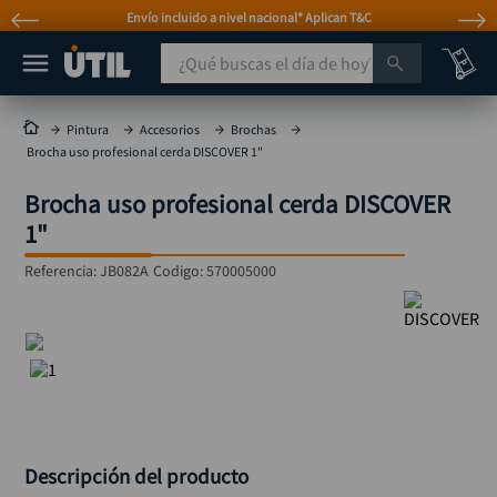
Envío incluido a nivel nacional* Aplican T&C
¿Qué buscas el día de hoy?
TÉRMINOS MÁS BUSCADOS
Pintura
Accesorios
Brochas
Brocha uso profesional cerda DISCOVER 1"
taladro
1
.
Brocha uso profesional cerda DISCOVER
taladros pulidoras
2
.
1"
compresor
3
.
Referencia
:
JB082A
Codigo:
570005000
sierra circular
4
.
ruteadora
5
.
broca
6
.
hidrolavadora
7
.
rueda
8
.
taladro inalámbrico
9
.
Descripción del producto