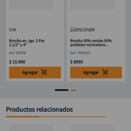
CHI
Brocha en Jgo. 2 Pzs
Brocha 50% cerdas 50%
1.1/2" y 4"
poliéster m/madera
DISCOVER 4"
:
60958
:
JN055G
$
15
.
990
$
8990
Agregar
Agregar
Productos relacionados