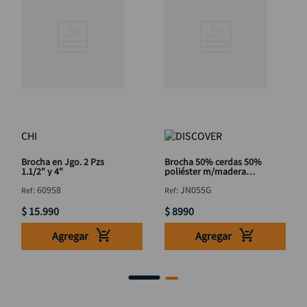
CHI
Brocha en Jgo. 2 Pzs
Brocha 50% cerdas 50%
1.1/2" y 4"
poliéster m/madera
DISCOVER 4"
:
60958
:
JN055G
$
15
.
990
$
8990
Agregar
Agregar