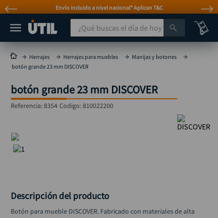
Envío incluido a nivel nacional* Aplican T&C
¿Qué buscas el día de hoy?
TÉRMINOS MÁS BUSCADOS
Herrajes
Herrajes para muebles
Manijas y botones
botón grande 23 mm DISCOVER
taladro
1
.
botón grande 23 mm DISCOVER
taladros pulidoras
2
.
compresor
3
.
Referencia
:
8354
Codigo:
810022200
broca
4
.
sierra circular
5
.
hidrolavadora
6
.
ruteadora
7
.
mototool
8
.
Descripción del producto
taladro inalámbrico
9
.
Botón para mueble DISCOVER. Fabricado con materiales de alta 