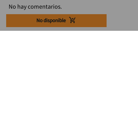
No hay comentarios.
No disponible
Suscríbete a nuestro Newsletter
Se el primero en enterarte de nuestras ofertas, lanzamientos y
consejos para tu trabajo
Acepto los Término y condiciones
Suscribirme
Medios de pago