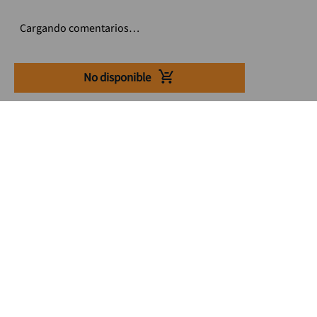
Cargando comentarios…
No disponible
Suscríbete a nuestro Newsletter
Se el primero en enterarte de nuestras ofertas, lanzamientos y
consejos para tu trabajo
Acepto los Término y condiciones
Suscribirme
Medios de pago