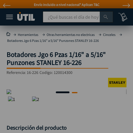
Envío incluido a nivel nacional* Aplican T&C
¿Qué buscas el día de hoy?
TÉRMINOS MÁS BUSCADOS
Herramientas
Otras herramientas no electricas
Cinceles
Botadores Jgo 6 Pzas 1/16" a 5/16" Punzones STANLEY 16-226
taladro
1
.
Botadores Jgo 6 Pzas 1/16" a 5/16"
taladros pulidoras
2
.
Punzones STANLEY 16-226
compresor
3
.
Referencia
:
16-226
Codigo:
120014300
llave
4
.
sierra circular
5
.
ruteadora
6
.
broca
7
.
hidrolavadora
8
.
rueda
9
.
Descripción del producto