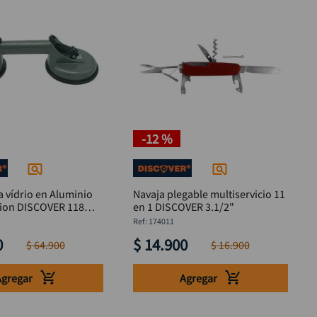
-
12 %
 vídrio en Aluminio
Navaja plegable multiservicio 11
cion DISCOVER 118
en 1 DISCOVER 3.1/2"
:
174011
0
$
14
.
900
$
64
.
900
$
16
.
900
Agregar
Agregar