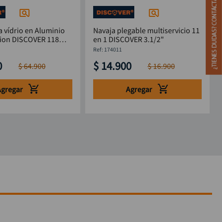
 vídrio en Aluminio
Navaja plegable multiservicio 11
cion DISCOVER 118
en 1 DISCOVER 3.1/2"
:
174011
0
$
14
.
900
$
64
.
900
$
16
.
900
Agregar
Agregar