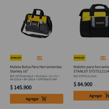
Maleta Bolsa Para Herramientas
Maletin para herrami
Stanley 16”
STANLEY STST51211
:
STST516126LA + 30-615LA + 51-271 +
:
STST512114LA
84-023LA + 84-105LA + STMT66670-840
$
84
.
900
$
145
.
900
Agregar
Agregar