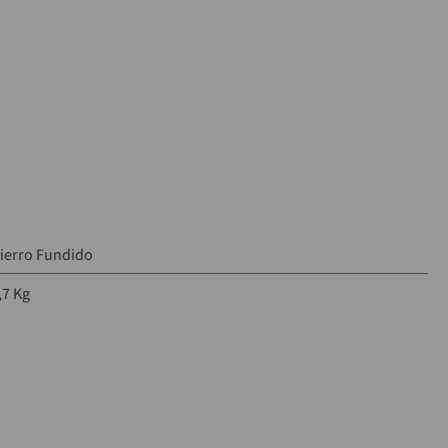
 golpe
evación:
 5 m
 1 m
ión:
 1"
o
ierro Fundido
,7 Kg