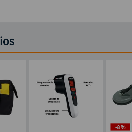
ios
-
8 %