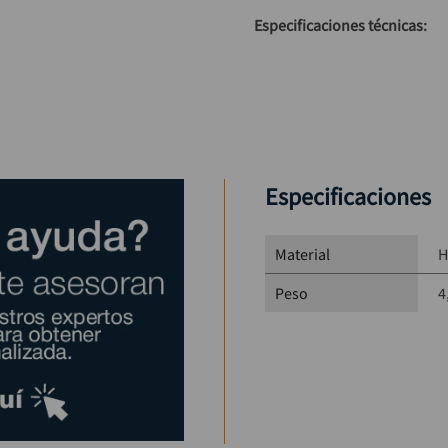
Especificaciones técnicas:
Flujo:
 250 – 300 cc por
Máxima distancia de el
Largo tubo de succión:
Diámetro tubo de succ
Cuerpo:
 Hierro fundid
Peso:
 4,7 kg
Tipo de uso:
 Manual
Especificaciones
Material
H
Peso
4