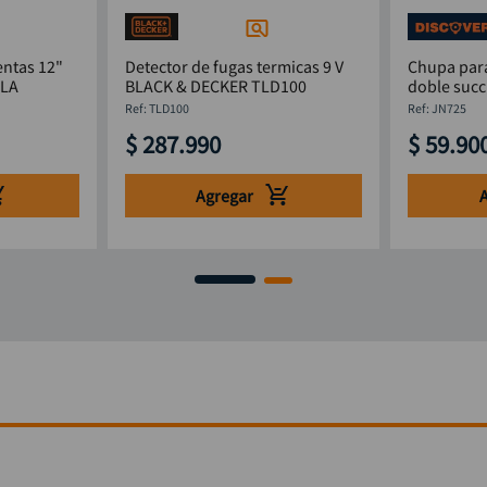
entas 12"
Detector de fugas termicas 9 V
Chupa para
4LA
BLACK & DECKER TLD100
doble suc
mm
:
TLD100
:
JN725
$
287
.
990
$
59
.
90
Agregar