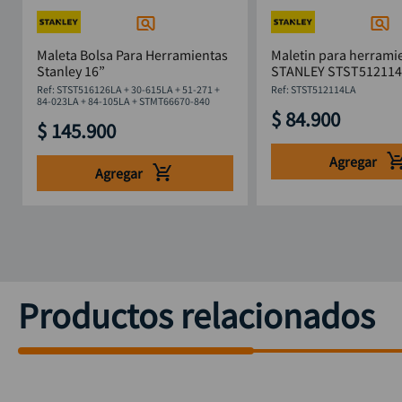
Maleta Bolsa Para Herramientas
Maletin para herrami
Stanley 16”
STANLEY STST51211
:
STST516126LA + 30-615LA + 51-271 +
:
STST512114LA
84-023LA + 84-105LA + STMT66670-840
$
84
.
900
$
145
.
900
Agregar
Agregar
Productos relacionados