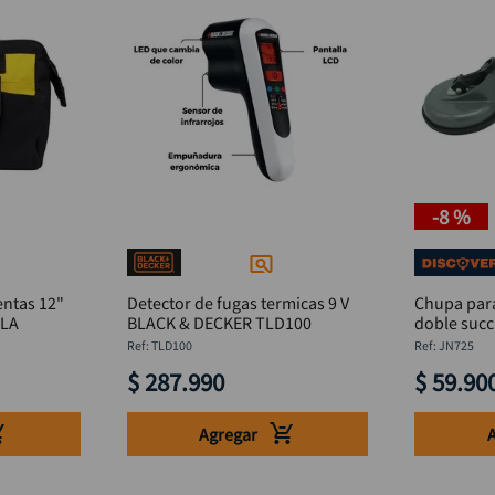
-
8 %
entas 12"
Detector de fugas termicas 9 V
Chupa para
4LA
BLACK & DECKER TLD100
doble suc
mm
:
TLD100
:
JN725
$
287
.
990
$
59
.
90
Agregar