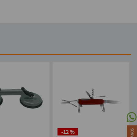
-
12 %