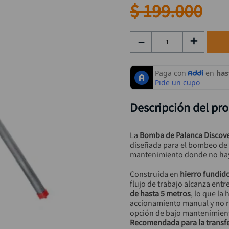
taladro inalámbrico
9
.
$
199
.
000
alicate
10
.
－
＋
Descripción del pr
La 
Bomba de Palanca Discove
diseñada para el bombeo de f
mantenimiento donde no hay 
Construida en 
hierro fundid
flujo de trabajo alcanza entre
de hasta 5 metros
, lo que la
accionamiento manual y no re
opción de bajo mantenimiento 
Recomendada para la transfer