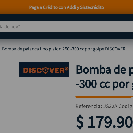
Paga a Crédito con Addi y Sistecrédito
 de hoy?
TÉRMINOS MÁS BUSCADOS
Bomba de palanca tipo piston 250 -300 cc por golpe DISCOVER
taladro
1
.
taladros pulidoras
2
.
Bomba de p
compresor
3
.
-300 cc po
sierra circular
4
.
ruteadora
5
.
broca
6
.
Referencia
:
JS32A
Codig
hidrolavadora
7
.
$
179
.
90
rueda
8
.