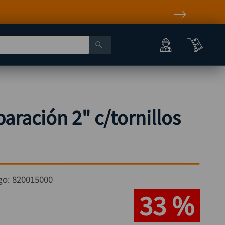
paración 2" c/tornillos
go:
820015000
33 %