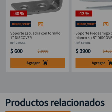
-
40 %
-
13 %
Soporte Escuadra con tornillo
Soporte Piedeamigo 
1" DISCOVER
blanco 4 x 5" DISC
:
CB025B
:
SB45BL
$
600
$
3900
$
1000
$
450
Agregar
Agregar
Productos relacionados