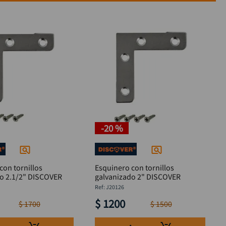
-
20 %
con tornillos
Esquinero con tornillos
galvanizado 2.1/2" DISCOVER
galvanizado 2" DISCOVER
:
J20126
$
1200
$
1700
$
1500