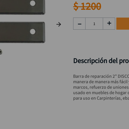
hidrolavadora
9
.
$
1200
black decker
10
.
－
＋
Descripción del pr
Barra de reparación 2" DISCO
manera de manera más fácil y
marcos, refuerzo de uniones
usado en muebles de hogar co
para uso en Carpinterías, eba