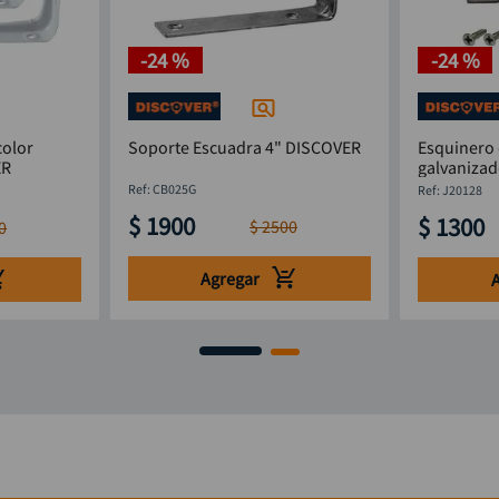
-
24 %
-
24 %
color
Soporte Escuadra 4" DISCOVER
Esquinero 
OVER
:
CB025G
:
J20128
$
1900
$
1300
$
2500
0
Agregar