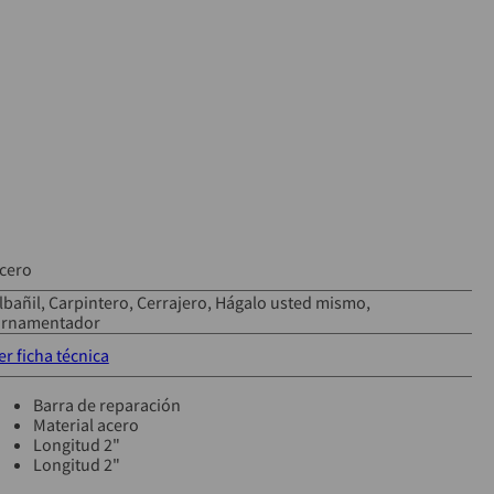
cero
lbañil
Carpintero
Cerrajero
Hágalo usted mismo
rnamentador
er ficha técnica
Barra de reparación
Material acero
Longitud 2"
Longitud 2"