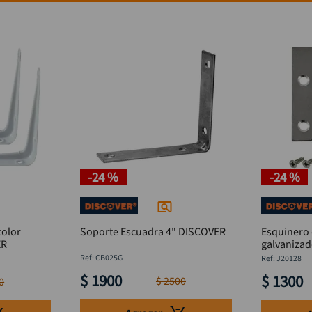
-
24 %
-
24 %
color
Soporte Escuadra 4" DISCOVER
Esquinero 
OVER
:
CB025G
:
J20128
$
1900
$
1300
$
2500
0