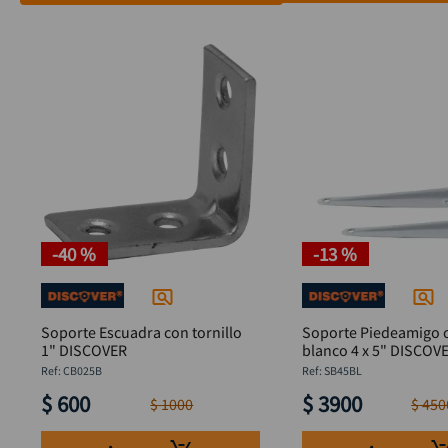
-
40 %
-
13 %
Soporte Escuadra con tornillo
Soporte Piedeamigo 
1" DISCOVER
blanco 4 x 5" DISC
:
CB025B
:
SB45BL
$
600
$
3900
$
1000
$
450