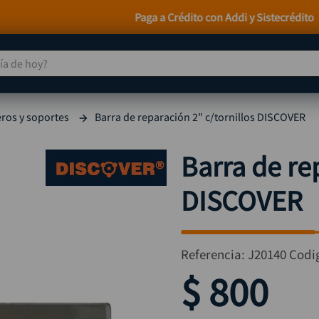
Paga a Crédito con Addi y Sistecrédito
 de hoy?
TÉRMINOS MÁS BUSCADOS
ros y soportes
Barra de reparación 2" c/tornillos DISCOVER
taladro
1
.
taladros pulidoras
2
.
Barra de re
compresor
3
.
DISCOVER
llave
4
.
combo
5
.
ruteadora
6
.
Referencia
:
J20140
Codi
sierra circular
7
.
$
800
broca
8
.