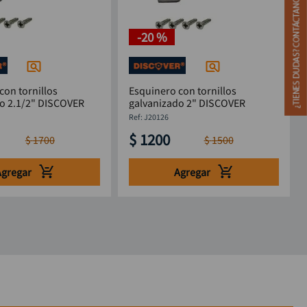
-
20 %
con tornillos
Esquinero con tornillos
galvanizado 2.1/2" DISCOVER
galvanizado 2" DISCOVER
:
J20126
$
1200
$
1700
$
1500
Agregar
Agregar