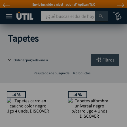
Envío incluido a nivel nacional* Aplican T&C
¿Qué buscas el día de hoy?
TÉRMINOS MÁS BUSCADOS
Tapetes
taladro
1
.
taladros pulidoras
2
.
Filtros
Ordenar por
Relevancia
compresor
3
.
llave
4
.
Resultados de busqueda:
6
productos
sierra circular
5
.
ruteadora
6
.
-
4 %
-
4 %
broca
7
.
hidrolavadora
8
.
rueda
9
.