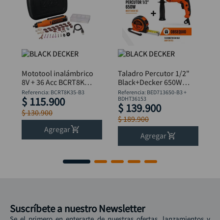
Mototool inalámbrico
Taladro Percutor 1/2"
8V + 36 Acc BCRT8K35
Black+Decker 650W
B&D
BED713650-B3 +
Referencia
:
BCRT8K35-B3
Referencia
:
BED713650-B3 +
$
115
.
900
Flexómetro
BDHT36153
$
139
.
900
$
130
.
900
$
189
.
900
Agregar
Agregar
Suscríbete a nuestro Newsletter
Se el primero en enterarte de nuestras ofertas, lanzamientos y