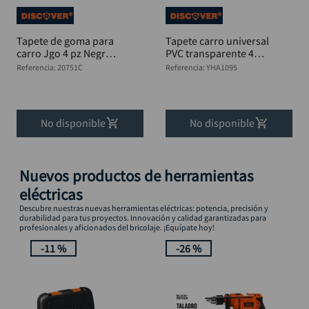
Tapete de goma para
Tapete carro universal
carro Jgo 4 pz Negro
PVC transparente 4
DISCOVER
Unds DISCOVER
Referencia
:
20751C
Referencia
:
YHA1095
No disponible
No disponible
Nuevos productos de herramientas
eléctricas
Descubre nuestras nuevas herramientas eléctricas: potencia, precisión y
durabilidad para tus proyectos. Innovación y calidad garantizadas para
profesionales y aficionados del bricolaje. ¡Equípate hoy!
-
11 %
-
26 %