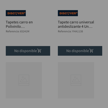
Tapetes carro en
Tapete carro universal
Polivinilo
antideslizante 4 Unds
transparente Jgo 4
DISCOVER
Referencia
:
65241M
Referencia
:
YHA1138
unds. DISCOVER
No disponible
No disponible