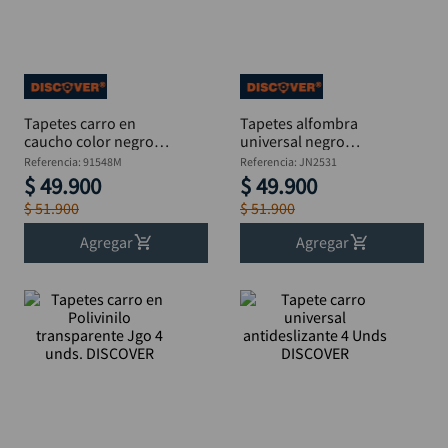
alicate
10
.
Tapetes carro en
Tapetes alfombra
caucho color negro
universal negro
Jgo 4 unds. DISCOVER
p/carro Jgo 4 Unds
Referencia
:
91548M
Referencia
:
JN2531
DISCOVER
$
49
.
900
$
49
.
900
$
51
.
900
$
51
.
900
Agregar
Agregar