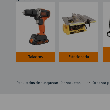
Taladros
Estacionaria
Resultados de busqueda:
0
productos
Ordenar p