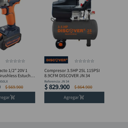
☆
☆
☆
☆
☆
☆
☆
☆
☆
☆
acto 1/2" 20V 1
Compresor 3.5HP 25L 115PSI
Brushless Estuche
8.9CFM DISCOVER JN 34
450LX
Referencia
:
JN 34
0
$
829
.
900
$
569
.
900
$
864
.
900
regar
Agregar