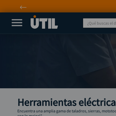
¿Qué buscas el día
Herramientas eléctrica
Encuentra una amplia gama de taladros, sierras, mototool
con lo mejor!"