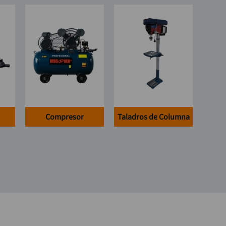
Compresor
Taladros de Columna