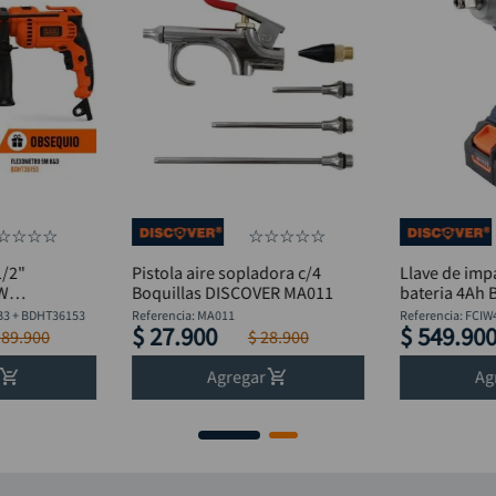
☆
☆
☆
☆
☆
☆
☆
☆
☆
1/2"
Pistola aire sopladora c/4
Llave de imp
0W
Boquillas DISCOVER MA011
bateria 4Ah 
lexómetro
Discover
B3 + BDHT36153
Referencia
:
MA011
Referencia
:
FCIW
$
27
.
900
$
549
.
90
189
.
900
$
28
.
900
Agregar
Ag