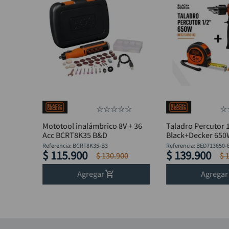
☆
☆
☆
☆
☆
☆
Mototool inalámbrico 8V + 36
Taladro Percutor 
Acc BCRT8K35 B&D
Black+Decker 65
BED713650-B3 + F
Referencia
:
BCRT8K35-B3
Referencia
:
BED713650-
$
115
.
900
$
139
.
900
$
130
.
900
$
Agregar
Agregar