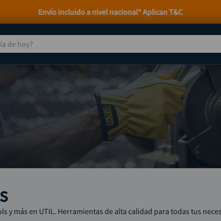
Envío incluido a nivel nacional* Aplican T&C
 de hoy?
TÉRMINOS MÁS BUSCADOS
taladro
1
.
taladros pulidoras
2
.
compresor
3
.
broca
4
.
sierra circular
5
.
hidrolavadora
6
.
ruteadora
s
7
.
mototool
8
.
s y más en UTIL. Herramientas de alta calidad para todas tus neces