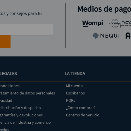
Medios de pag
tos y consejos para tu
LEGALES
LA TIENDA
condiciones
Mi cuenta
tratamiento de datos personales
Escríbenos
vacidad
PQRs
 distribución y despacho
¿Cómo comprar?
 garantías y devoluciones
Centros de Servicio
encia de industria y comercio
envíos