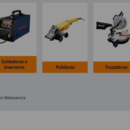
taladro inalámbrico
9
.
llave impacto
10
.
Soldadores e
Inversores
Pulidoras
Trozadoras
or
Relevancia