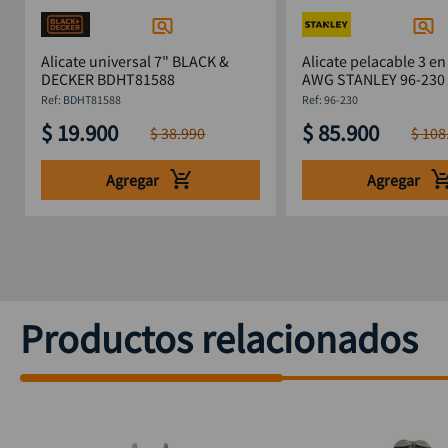
Alicate universal 7" BLACK &
Alicate pelacable 3 en
DECKER BDHT81588
AWG STANLEY 96-230
:
BDHT81588
:
96-230
$
19
.
900
$
85
.
900
$
38
.
990
$
108
Agregar
Agregar
Productos relacionados