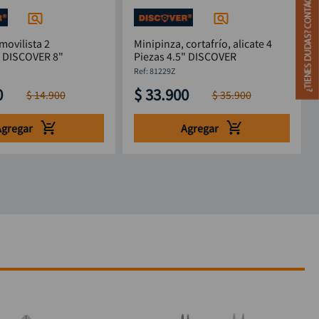
movilista 2
Minipinza, cortafrío, alicate 4
s DISCOVER 8"
Piezas 4.5" DISCOVER
:
81229Z
0
$
33
.
900
$
14
.
900
$
35
.
900
Agregar
Agregar