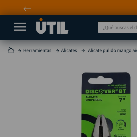
¿Qué buscas el día
Herramientas
Alicates
Alicate pulido mango a