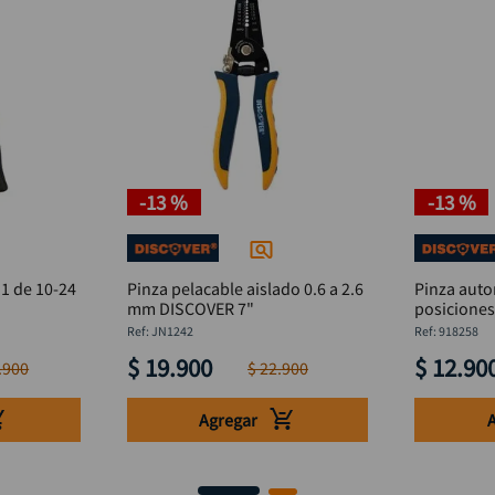
-
13 %
-
13 %
 1 de 10-24
Pinza pelacable aislado 0.6 a 2.6
Pinza auto
mm DISCOVER 7"
posicione
:
JN1242
:
918258
$
19
.
900
$
12
.
90
.
900
$
22
.
900
Agregar