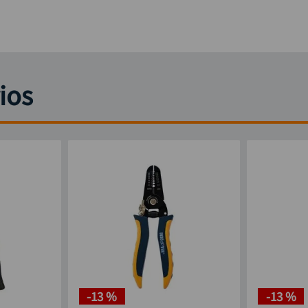
ios
-
13 %
-
13 %