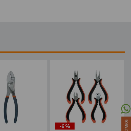
-
6 %