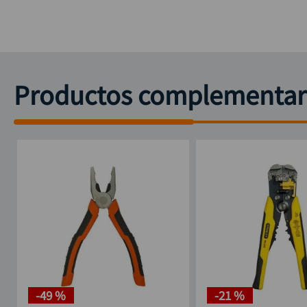
Productos complementar
-
49 %
-
21 %