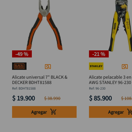
-
49 %
-
21 %
Alicate universal 7" BLACK &
Alicate pelacable 3 en
DECKER BDHT81588
AWG STANLEY 96-230
:
BDHT81588
:
96-230
$
19
.
900
$
85
.
900
$
38
.
990
$
108
Agregar
Agregar