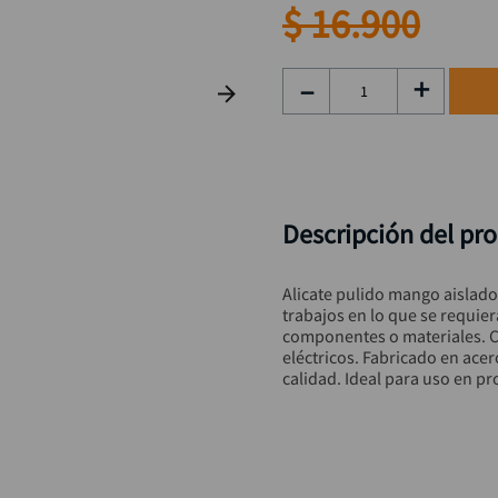
rueda
9
.
$
16
.
900
alicate
10
.
－
＋
Descripción del pr
Alicate pulido mango aislado 
trabajos en lo que se requier
componentes o materiales. C
eléctricos. Fabricado en acer
calidad. Ideal para uso en pr