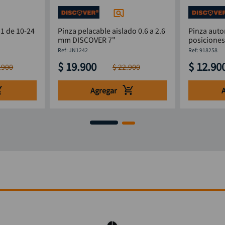
 1 de 10-24
Pinza pelacable aislado 0.6 a 2.6
Pinza auto
mm DISCOVER 7"
posicione
:
JN1242
:
918258
$
19
.
900
$
12
.
90
.
900
$
22
.
900
Agregar