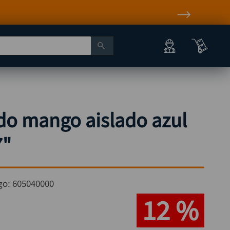
ido mango aislado azul
7"
go:
605040000
12 %