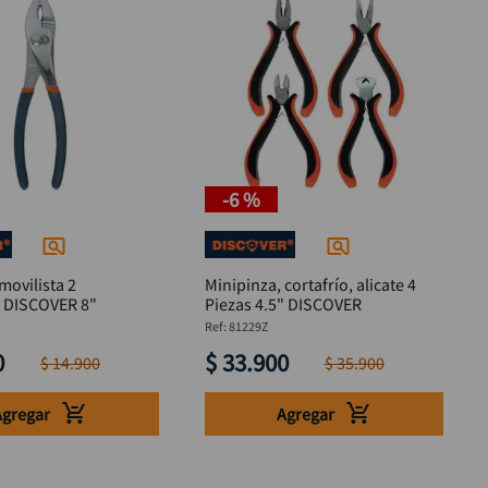
-
6 %
movilista 2
Minipinza, cortafrío, alicate 4
s DISCOVER 8"
Piezas 4.5" DISCOVER
:
81229Z
0
$
33
.
900
$
14
.
900
$
35
.
900
Agregar
Agregar