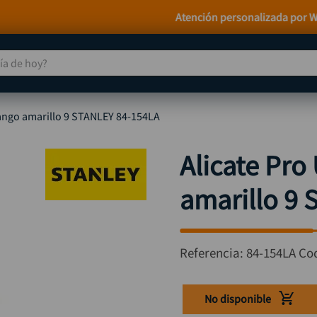
Atención personalizada por WhatsApp
 de hoy?
TÉRMINOS MÁS BUSCADOS
mango amarillo 9 STANLEY 84-154LA
taladro
1
.
taladros pulidoras
2
.
Alicate Pro
compresor
3
.
amarillo 9
llave
4
.
sierra circular
5
.
ruteadora
6
.
Referencia
:
84-154LA
Co
broca
7
.
hidrolavadora
8
.
No disponible