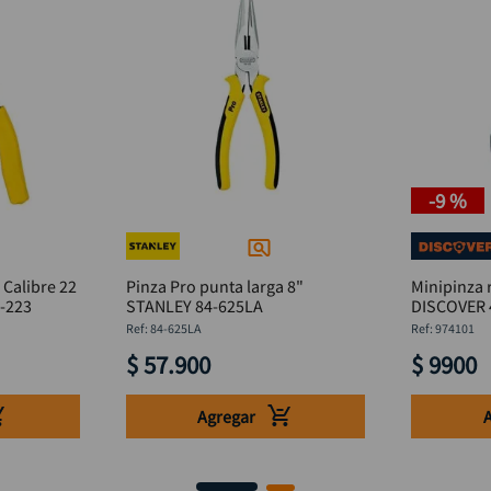
-
9 %
 Calibre 22
Pinza Pro punta larga 8"
Minipinza 
4-223
STANLEY 84-625LA
DISCOVER 
:
84-625LA
:
974101
$
57
.
900
$
9900
Agregar