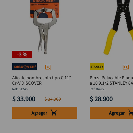
-
3 %
Alicate hombresolo tipo C 11"
Pinza Pelacable Plana
Cr-V DISCOVER
a 10 9.1/2 STANLEY 8
:
61245
:
84-223
$
33
.
900
$
28
.
900
$
34
.
900
Agregar
Agregar