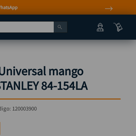
 Universal mango
 STANLEY 84-154LA
digo:
120003900