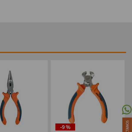
-
9 %