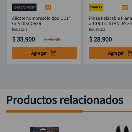
Alicate hombresolo tipo C 11"
Pinza Pelacable Plana
Cr-V DISCOVER
a 10 9.1/2 STANLEY 8
:
61245
:
84-223
$
33
.
900
$
28
.
900
$
34
.
900
Agregar
Agregar
Productos relacionados