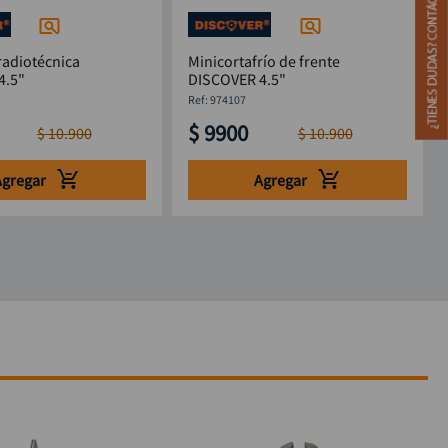
radiotécnica
Minicortafrío de frente
4.5"
DISCOVER 4.5"
:
974107
$
9900
$
10
.
900
$
10
.
900
Agregar
Agregar