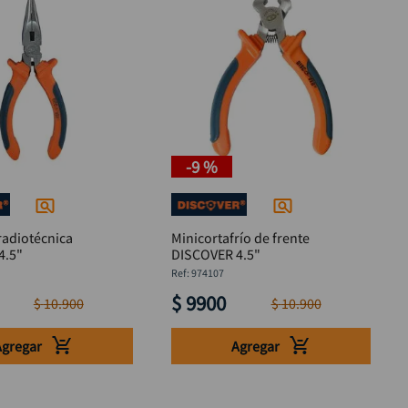
-
9 %
radiotécnica
Minicortafrío de frente
4.5"
DISCOVER 4.5"
:
974107
$
9900
$
10
.
900
$
10
.
900
Agregar
Agregar