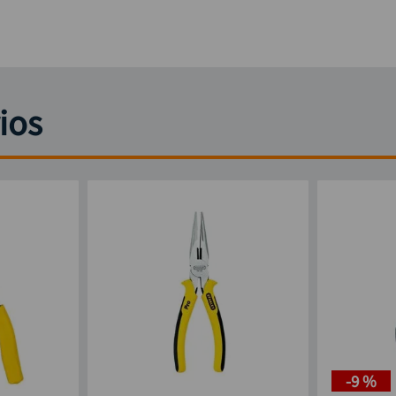
ios
-
9 %