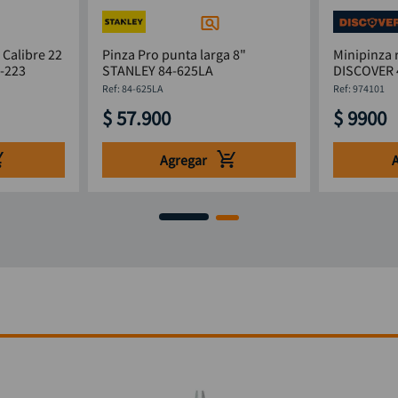
 Calibre 22
Pinza Pro punta larga 8"
Minipinza 
4-223
STANLEY 84-625LA
DISCOVER 
:
84-625LA
:
974101
$
57
.
900
$
9900
Agregar