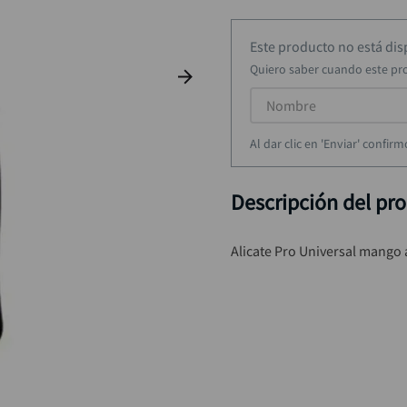
rueda
9
.
alicate
10
.
Este producto no está di
Quiero saber cuando este pr
Al dar clic en 'Enviar' confi
Descripción del pr
Alicate Pro Universal mango