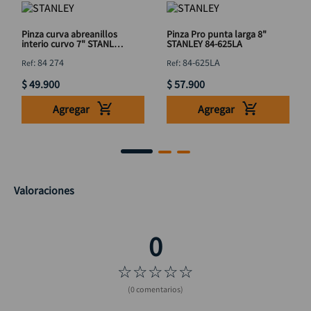
Pinza curva abreanillos
Pinza Pro punta larga 8"
interio curvo 7" STANLEY
STANLEY 84-625LA
84 274
:
84 274
:
84-625LA
$
49
.
900
$
57
.
900
Agregar
Agregar
Valoraciones
☆
☆
☆
☆
☆
(0 comentarios)