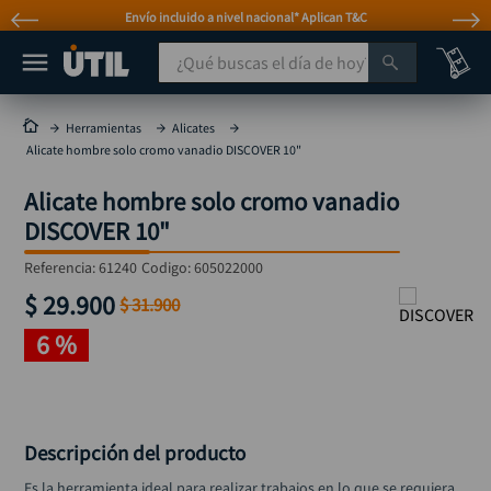
Envío incluido a nivel nacional* Aplican T&C
¿Qué buscas el día de hoy?
TÉRMINOS MÁS BUSCADOS
Herramientas
Alicates
Alicate hombre solo cromo vanadio DISCOVER 10"
taladro
1
.
Alicate hombre solo cromo vanadio
taladros pulidoras
2
.
DISCOVER 10"
compresor
3
.
Referencia
:
61240
Codigo:
605022000
llave
4
.
$
29
.
900
$
31
.
900
sierra circular
5
.
6 %
ruteadora
6
.
broca
7
.
hidrolavadora
8
.
Descripción del producto
rueda
9
.
Es la herramienta ideal para realizar trabajos en lo que se requiera 