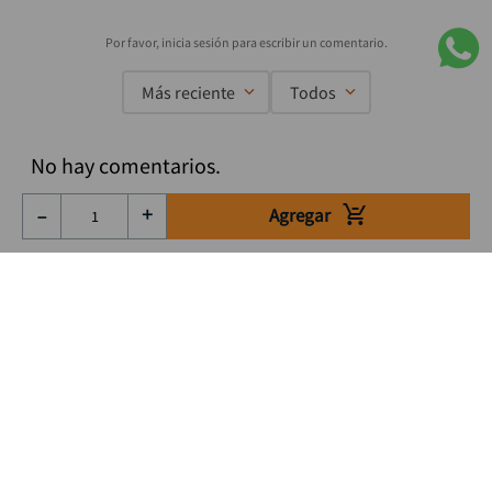
Más reciente
Todos
No hay comentarios.
Agregar
－
＋
Suscríbete a nuestro Newsletter
Se el primero en enterarte de nuestras ofertas, lanzamientos y
consejos para tu trabajo
Acepto los Término y condiciones
Suscribirme