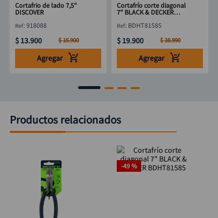
Cortafrio de lado 7,5"
Cortafrío corte diagonal
DISCOVER
7" BLACK & DECKER
BDHT81585
:
918088
:
BDHT81585
$
13
.
900
$
19
.
900
$
15
.
900
$
38
.
990
Agregar
Agregar
Productos relacionados