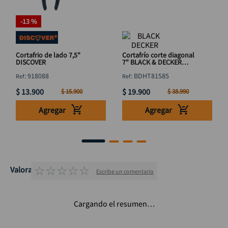
-
13 %
Cortafrio de lado 7,5"
Cortafrío corte diagonal
DISCOVER
7" BLACK & DECKER
BDHT81585
:
918088
:
BDHT81585
$
13
.
900
$
19
.
900
$
15
.
900
$
38
.
990
Agregar
Agregar
☆
☆
☆
☆
☆
Valoraciones
Escribe un comentario
Cargando el resumen…