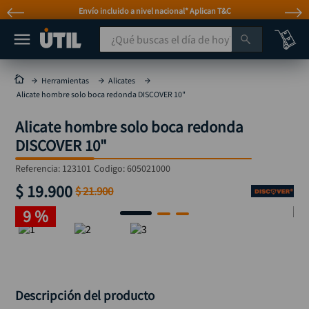
plican T&C
Atención personalizada por Wh
¿Qué buscas el día de hoy?
TÉRMINOS MÁS BUSCADOS
Herramientas
Alicates
Alicate hombre solo boca redonda DISCOVER 10"
taladro
1
.
Alicate hombre solo boca redonda
taladros pulidoras
2
.
DISCOVER 10"
compresor
3
.
Referencia
:
123101
Codigo:
605021000
sierra circular
4
.
$
19
.
900
$
21
.
900
ruteadora
5
.
9 %
broca
6
.
hidrolavadora
7
.
rueda
8
.
taladro inalámbrico
Descripción del producto
9
.