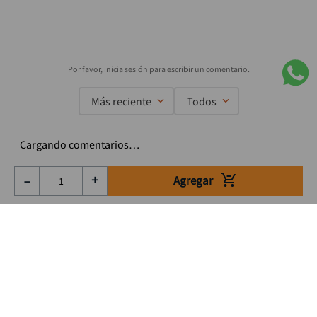
Más reciente
Todos
Cargando comentarios…
Agregar
－
＋
Suscríbete a nuestro Newsletter
Se el primero en enterarte de nuestras ofertas, lanzamientos y
consejos para tu trabajo
Acepto los Término y condiciones
Suscribirme