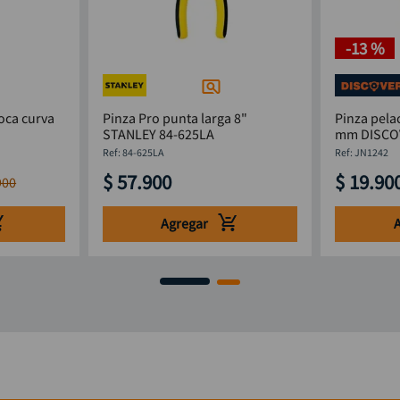
-
13 %
oca curva
Pinza Pro punta larga 8"
Pinza pelac
STANLEY 84-625LA
mm DISCO
:
84-625LA
:
JN1242
$
57
.
900
$
19
.
90
900
Agregar