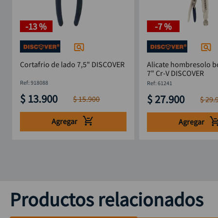
-
13 %
-
7 %
Cortafrio de lado 7,5" DISCOVER
Alicate hombresolo b
7" Cr-V DISCOVER
:
918088
:
61241
$
13
.
900
$
27
.
900
$
15
.
900
$
29
.
Agregar
Agregar
Productos relacionados