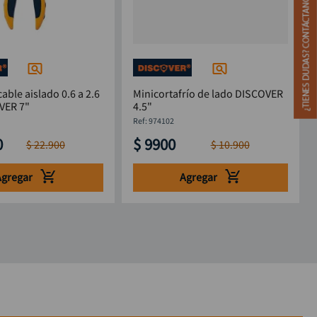
able aislado 0.6 a 2.6
Minicortafrío de lado DISCOVER
VER 7"
4.5"
:
974102
0
$
9900
$
22
.
900
$
10
.
900
Agregar
Agregar