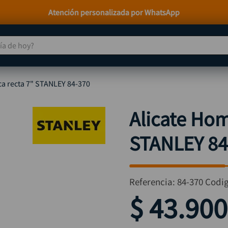
Paga a Crédito con Addi y Sistecrédito
 de hoy?
TÉRMINOS MÁS BUSCADOS
ca recta 7" STANLEY 84-370
taladro
1
.
taladros pulidoras
2
.
Alicate Hom
compresor
3
.
STANLEY 84
llave
4
.
sierra circular
5
.
ruteadora
6
.
Referencia
:
84-370
Codi
broca
7
.
$
43
.
900
hidrolavadora
8
.