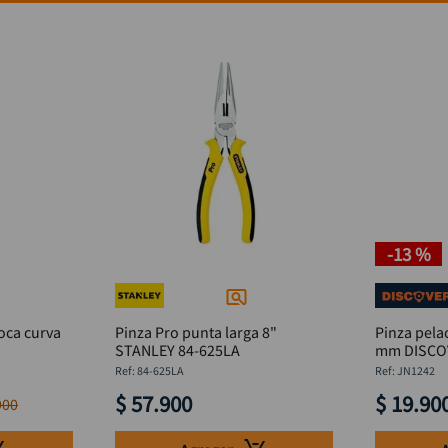
-
13 %
oca curva
Pinza Pro punta larga 8"
Pinza pelac
STANLEY 84-625LA
mm DISCO
:
84-625LA
:
JN1242
$
57
.
900
$
19
.
90
900