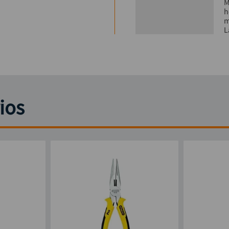
M
h
m
L
ios