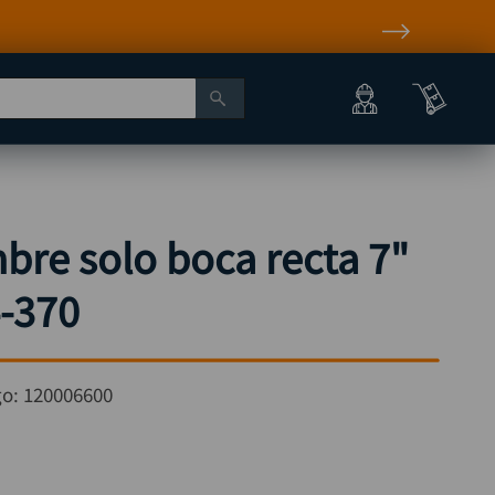
bre solo boca recta 7"
-370
go:
120006600