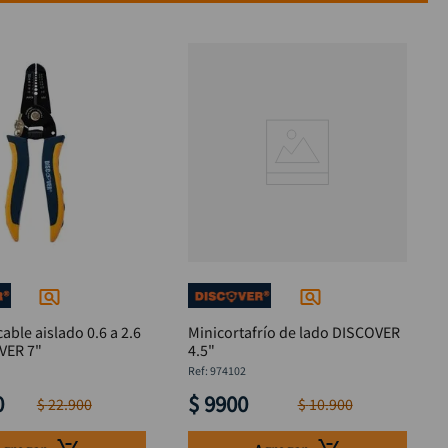
able aislado 0.6 a 2.6
Minicortafrío de lado DISCOVER
VER 7"
4.5"
:
974102
0
$
9900
$
22
.
900
$
10
.
900