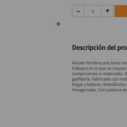
rueda
9
.
－
＋
alicate
10
.
Descripción del pr
Alicate Hombre solo boca rect
trabajos en lo que se requier
componentes o materiales. E
gasfitería. Fabricado con mat
hogar y talleres. Mandíbulas 
hexagonales. Con palanca de