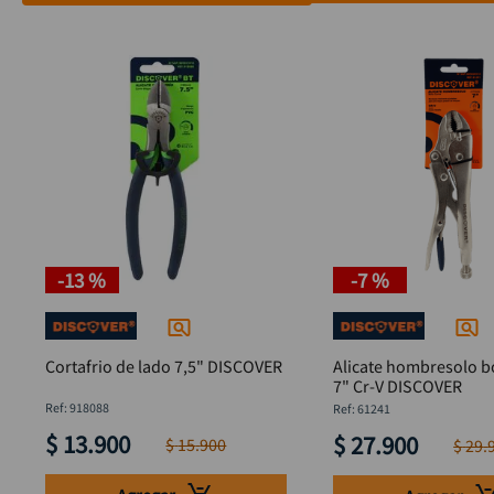
-
13 %
-
7 %
Cortafrio de lado 7,5" DISCOVER
Alicate hombresolo b
7" Cr-V DISCOVER
:
918088
:
61241
$
13
.
900
$
27
.
900
$
15
.
900
$
29
.