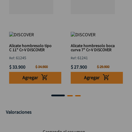
Alicate hombresolo tipo
Alicate hombresolo boca
C 11" Cr-V DISCOVER
curva 7" Cr-V DISCOVER
:
61245
:
61241
$
33
.
900
$
27
.
900
$
34
.
900
$
29
.
900
Agregar
Agregar
Valoraciones
Cargando el resumen…