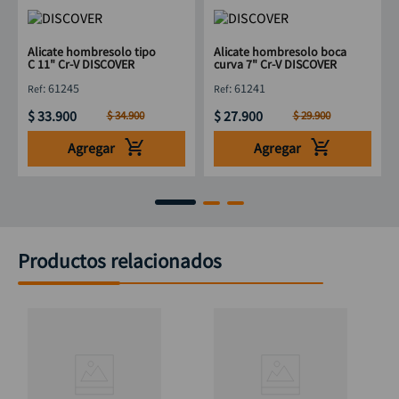
Alicate hombresolo tipo
Alicate hombresolo boca
C 11" Cr-V DISCOVER
curva 7" Cr-V DISCOVER
:
61245
:
61241
$
33
.
900
$
27
.
900
$
34
.
900
$
29
.
900
Agregar
Agregar
Productos relacionados