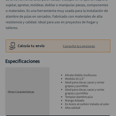
black decker
10
.
sujetar, apretar, moldear, doblar o manipular piezas, componentes 
o materiales. Es una herramienta muy usada para la instalación de 
alambre de púas en cercados. Fabricado con materiales de alta 
resistencia y calidad. Ideal para uso en proyectos de hogar y 
talleres.
Calcula tu envío
Consulta tus opciones
Especificaciones
Alicate diablo multiusos
Medida 10.1/2"
Ideal para clavar, sacar y cortar
grapas y puntillas
Ideal para clavar, sacar y cortar
Otras Características
grapas y puntillas
Templar alambre púa
Mango Aislado
En Acero al carbón tratado al calor
Alta calidad