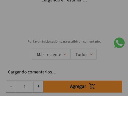
Más reciente
Todos
Cargando comentarios…
Agregar
－
＋
Suscríbete a nuestro Newsletter
Se el primero en enterarte de nuestras ofertas, lanzamientos y
consejos para tu trabajo