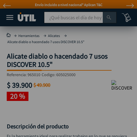
Envío incluido a nivel nacional* Aplican T&C
¿Qué buscas el día de hoy?
TÉRMINOS MÁS BUSCADOS
Herramientas
Alicates
Alicate diablo o hacendado 7 usos DISCOVER 10.5"
taladro
1
.
Alicate diablo o hacendado 7 usos
taladros pulidoras
2
.
DISCOVER 10.5"
compresor
3
.
Referencia
:
965010
Codigo:
605025000
llave
4
.
$
39
.
900
$
49
.
900
combo
5
.
20 %
ruteadora
6
.
sierra circular
7
.
broca
8
.
Descripción del producto
hidrolavadora
9
.
Es la herramienta ideal para realizar trabajos en lo que se requiera 