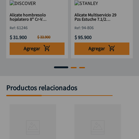
Alicate hombresolo
Alicate Multiservicio 29
hojalatero 8" Cr-V
Pzs Estuche 7.1/2
DISCOVER
STANLEY 94-806
:
61246
:
94-806
$
31
.
900
$
95
.
900
$
33
.
900
Agregar
Agregar
Productos relacionados