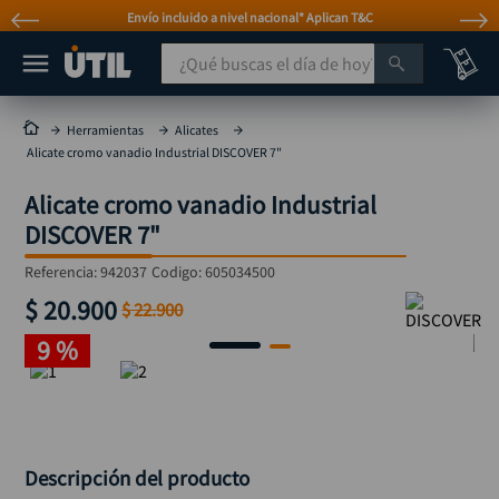
Envío incluido a nivel nacional* Aplican T&C
¿Qué buscas el día de hoy?
TÉRMINOS MÁS BUSCADOS
Herramientas
Alicates
Alicate cromo vanadio Industrial DISCOVER 7"
taladro
1
.
Alicate cromo vanadio Industrial
taladros pulidoras
2
.
DISCOVER 7"
compresor
3
.
Referencia
:
942037
Codigo:
605034500
sierra circular
4
.
$
20
.
900
$
22
.
900
mototool
5
.
9 %
broca
6
.
llave impacto
7
.
hidrolavadora
8
.
rodachina
9
.
Descripción del producto