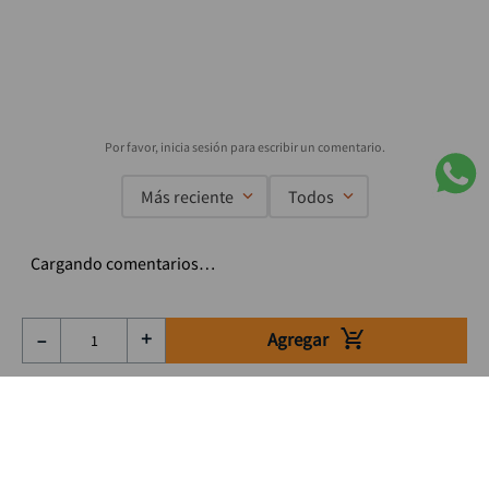
Más reciente
Todos
Cargando comentarios…
Agregar
－
＋
Suscríbete a nuestro Newsletter
Se el primero en enterarte de nuestras ofertas, lanzamientos y
consejos para tu trabajo
Acepto los Término y condiciones