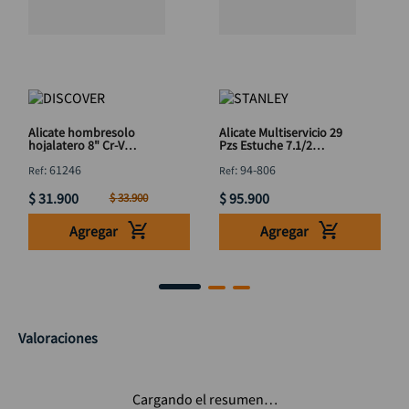
Alicate hombresolo
Alicate Multiservicio 29
hojalatero 8" Cr-V
Pzs Estuche 7.1/2
DISCOVER
STANLEY 94-806
:
61246
:
94-806
$
31
.
900
$
95
.
900
$
33
.
900
Agregar
Agregar
Valoraciones
Cargando el resumen…