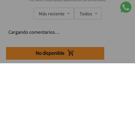
Más reciente
Todos
Cargando comentarios…
No disponible
Suscríbete a nuestro Newsletter
Se el primero en enterarte de nuestras ofertas, lanzamientos y
consejos para tu trabajo
Acepto los Término y condiciones
Suscribirme
Medios de pago