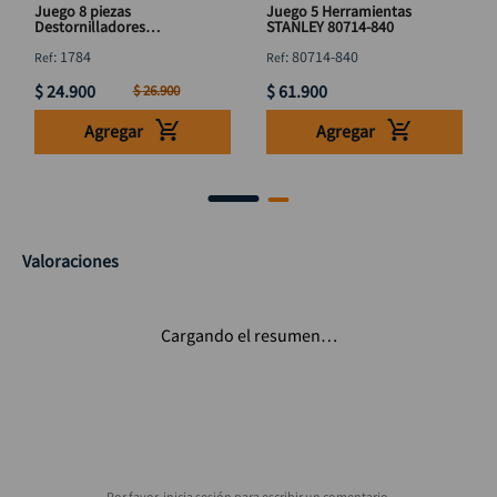
Juego 8 piezas
Juego 5 Herramientas
Destornilladores
STANLEY 80714-840
precisión, Mini Alicate,
:
1784
:
80714-840
Cortafrío DISCOVER
$
24
.
900
$
61
.
900
$
26
.
900
Agregar
Agregar
Valoraciones
Cargando el resumen…