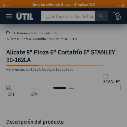
Envío incluido a nivel nacional* Aplican T&C
¿Qué buscas el día de hoy?
TÉRMINOS MÁS BUSCADOS
Herramientas
Sets
Alicate 8" Pinza 6" Cortafrío 6" STANLEY 90-162LA
taladro
1
.
Alicate 8" Pinza 6" Cortafrío 6" STANLEY
taladros pulidoras
2
.
90-162LA
compresor
3
.
Referencia
:
90-162LA
Codigo:
120007800
sierra circular
4
.
ruteadora
5
.
broca
6
.
hidrolavadora
7
.
rueda
8
.
taladro inalámbrico
9
.
Descripción del producto