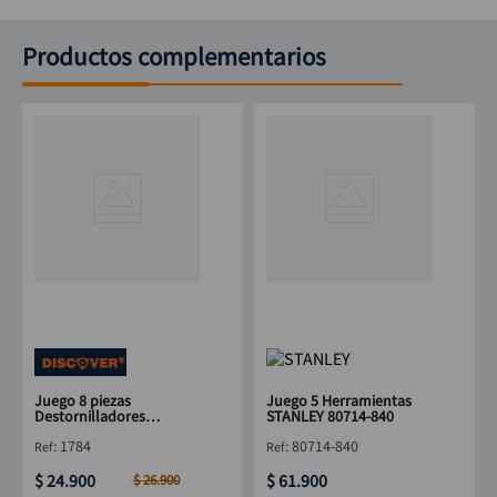
Productos complementarios
Juego 8 piezas
Juego 5 Herramientas
Destornilladores
STANLEY 80714-840
precisión, Mini Alicate,
:
1784
:
80714-840
Cortafrío DISCOVER
$
24
.
900
$
61
.
900
$
26
.
900