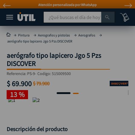
Atención personalizada por WhatsApp
¿Qué buscas el día de hoy?
TÉRMINOS MÁS BUSCADOS
Pintura
Aerografos y pistolas
Aerografos
aerógrafo tipo lapicero Jgo 5 Pzs DISCOVER
taladro
1
.
aerógrafo tipo lapicero Jgo 5 Pzs
taladros pulidoras
2
.
DISCOVER
compresor
3
.
Referencia
:
PS-9-
Codigo:
515009500
sierra circular
4
.
$
69
.
900
$
79
.
900
ruteadora
5
.
13 %
broca
6
.
hidrolavadora
7
.
rueda
8
.
taladro inalámbrico
Descripción del producto
9
.