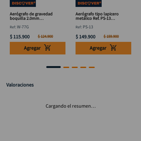
Aerógrafo de gravedad
Aerógrafo tipo lapicero
boquilla 2.0mm
metálico Ref. PS-13
DISCOVER 350 cc
Discover
:
W-77G
:
PS-13
$
115
.
900
$
149
.
900
$
124
.
900
$
159
.
900
Agregar
Agregar
Valoraciones
Cargando el resumen…