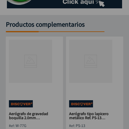
Productos complementarios
Aerógrafo de gravedad
Aerógrafo tipo lapicero
boquilla 2.0mm
metálico Ref. PS-13
DISCOVER 350 cc
Discover
:
W-77G
:
PS-13