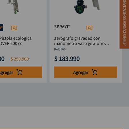
SPRAYIT
Pistola ecologica
aerógrafo gravedad con
OVER 600 cc
manometro vaso giratorio
SPRAYIT
:
560
00
$
183
.
990
$
259
.
900
Agregar
Agregar