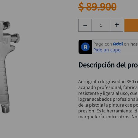
alicate
9
.
$
89
.
900
taladro inalámbrico
10
.
－
＋
Descripción del pr
Aerógrafo de gravedad 350 cc
acabado profesional, fabrica
resistente y ligera al uso, cu
lograr acabados profesionale
de la pistola la pintura cae 
presión. Es la herramienta id
marquetería, entre otros. No 