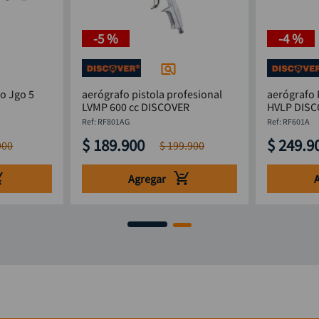
-
5 %
-
4 %
ro Jgo 5
aerógrafo pistola profesional
aerógrafo 
LVMP 600 cc DISCOVER
HVLP DISC
:
RF801AG
:
RF601A
$
189
.
900
$
249
.
9
900
$
199
.
900
Agregar