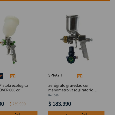
SPRAYIT
Pistola ecologica
aerógrafo gravedad con
OVER 600 cc
manometro vaso giratorio
SPRAYIT
:
560
00
$
183
.
990
$
259
.
900