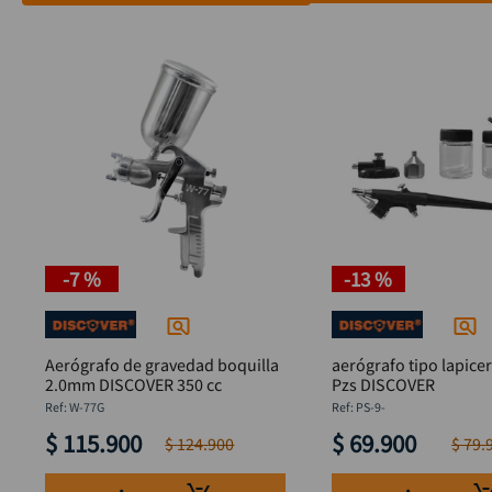
-
7 %
-
13 %
Aerógrafo de gravedad boquilla
aerógrafo tipo lapice
2.0mm DISCOVER 350 cc
Pzs DISCOVER
:
W-77G
:
PS-9-
$
115
.
900
$
69
.
900
$
124
.
900
$
79
.