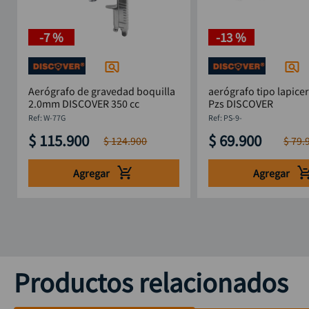
-
7 %
-
13 %
Aerógrafo de gravedad boquilla
aerógrafo tipo lapice
2.0mm DISCOVER 350 cc
Pzs DISCOVER
:
W-77G
:
PS-9-
$
115
.
900
$
69
.
900
$
124
.
900
$
79
.
Agregar
Agregar
Productos relacionados