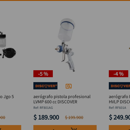
-
5 %
-
4 %
ro Jgo 5
aerógrafo pistola profesional
aerógrafo 
LVMP 600 cc DISCOVER
HVLP DISC
:
RF801AG
:
RF601A
$
189
.
900
$
249
.
9
900
$
199
.
900