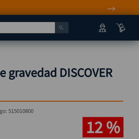
de gravedad DISCOVER
go:
515010800
12 %