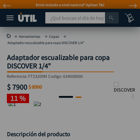
Envío incluido a nivel nacional* Aplican T&C
¿Qué buscas el día de hoy?
TÉRMINOS MÁS BUSCADOS
Herramientas
Copas
Adaptador escualizable para copa DISCOVER 1/4"
taladro
1
.
Adaptador escualizable para copa
taladros pulidoras
2
.
DISCOVER 1/4"
compresor
3
.
Referencia
:
FT23200M
Codigo:
634008000
sierra circular
4
.
$
7900
$
8900
ruteadora
5
.
11 %
broca
6
.
hidrolavadora
7
.
rueda
8
.
taladro inalámbrico
9
.
Descripción del producto