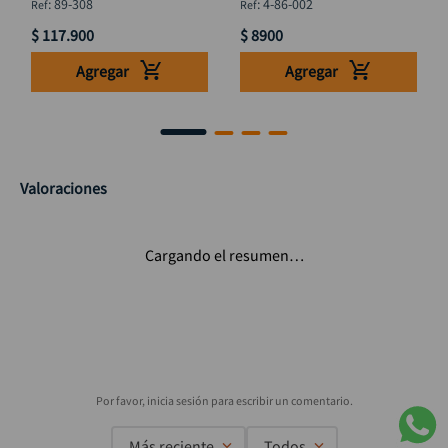
:
89-308
:
4-86-002
$
117
.
900
$
8900
Agregar
Agregar
Valoraciones
Cargando el resumen…
Más reciente
Todos