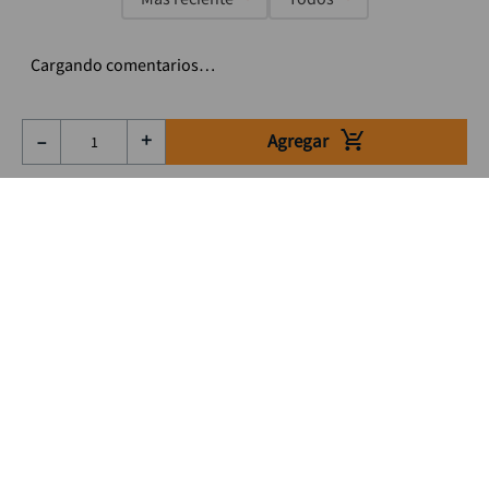
Cargando comentarios…
Agregar
－
＋
Suscríbete a nuestro Newsletter
Se el primero en enterarte de nuestras ofertas, lanzamientos y
consejos para tu trabajo
Acepto los Término y condiciones
Suscribirme
Medios de pago