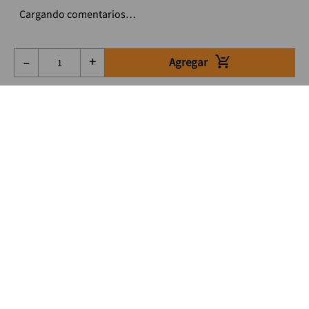
Cargando comentarios…
Agregar
－
＋
Suscríbete a nuestro Newsletter
Se el primero en enterarte de nuestras ofertas, lanzamientos y
consejos para tu trabajo
Acepto los Término y condiciones
Suscribirme
Medios de pago