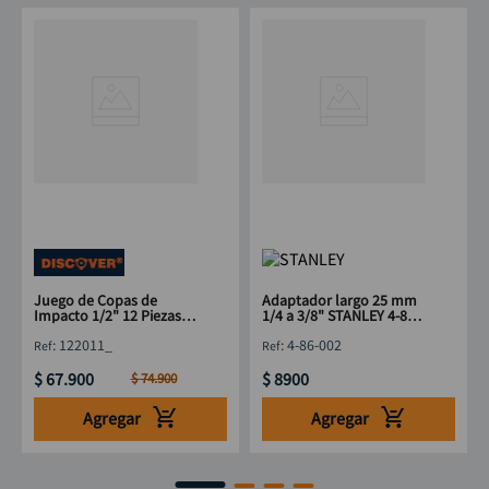
Juego de Copas de
Adaptador largo 25 mm
Impacto 1/2" 12 Piezas
1/4 a 3/8" STANLEY 4-86-
Cr-Mo Discover
002
:
122011_
:
4-86-002
$
67
.
900
$
8900
$
74
.
900
Agregar
Agregar