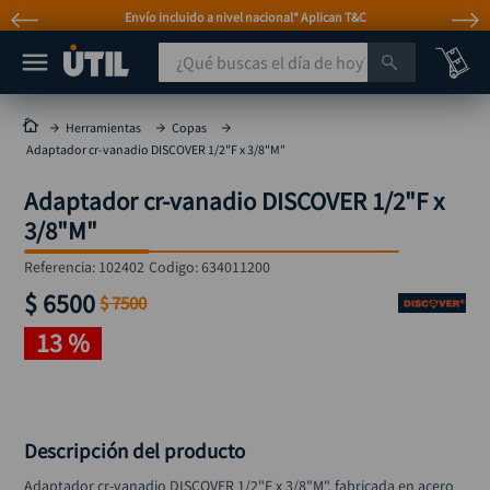
Envío incluido a nivel nacional* Aplican T&C
¿Qué buscas el día de hoy?
TÉRMINOS MÁS BUSCADOS
Herramientas
Copas
Adaptador cr-vanadio DISCOVER 1/2"F x 3/8"M"
taladro
1
.
Adaptador cr-vanadio DISCOVER 1/2"F x
taladros pulidoras
2
.
3/8"M"
compresor
3
.
Referencia
:
102402
Codigo:
634011200
sierra circular
4
.
$
6500
$
7500
ruteadora
5
.
13 %
broca
6
.
hidrolavadora
7
.
rueda
8
.
Descripción del producto
taladro inalámbrico
9
.
Adaptador cr-vanadio DISCOVER 1/2"F x 3/8"M", fabricada en acero 