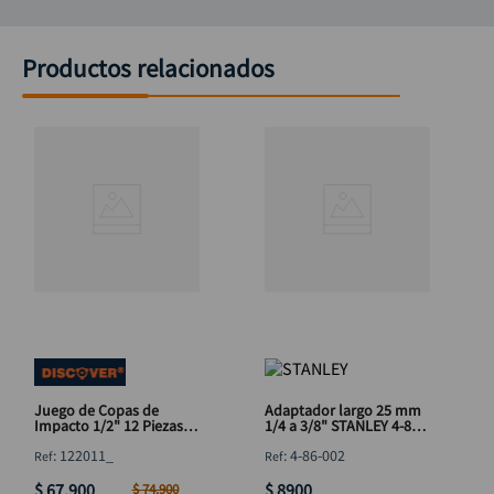
Productos relacionados
Juego de Copas de
Adaptador largo 25 mm
Impacto 1/2" 12 Piezas
1/4 a 3/8" STANLEY 4-86-
Cr-Mo Discover
002
:
122011_
:
4-86-002
$
67
.
900
$
8900
$
74
.
900