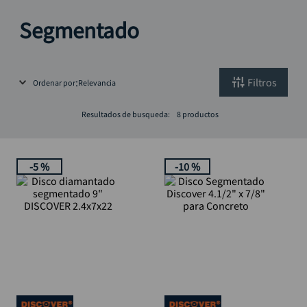
alicate
10
.
Segmentado
Filtros
Ordenar por
Relevancia
Resultados de busqueda:
8
productos
-
5 %
-
10 %