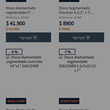
Disco diamantado
Disco Segmentado
segmentado 9"
Discover 4.1/2" x 7/8"
DISCOVER 2.4x7x22
para Concreto
Referencia
:
JN 404
Referencia
:
JN 400
$
41
.
900
$
8900
$
43
.
900
$
9900
Agregar
Agregar
-
9 %
-
7 %