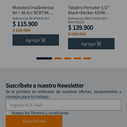
Mototool inalámbrico
Taladro Percutor 1/2"
8V + 36 Acc BCRT8K35
Black+Decker 650W
B&D
BED713650-B3 +
Referencia
:
BCRT8K35-B3
Referencia
:
BED713650-B3 +
$
115
.
900
Flexómetro
BDHT36153
$
139
.
900
$
130
.
900
$
189
.
900
Agregar
Agregar
Suscríbete a nuestro Newsletter
Se el primero en enterarte de nuestras ofertas, lanzamientos y
consejos para tu trabajo
Acepto los Término y condiciones
Suscribirme