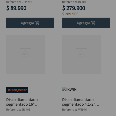
MAKITA D-44292
14"X1" DISCOVER
Referencia
:
D-44292
Referencia
:
JN 407
$
89
.
990
$
279
.
900
$
289
.
900
Agregar
Agregar
Disco diamantado
Disco diamantado
segmentado 16"
segmentado 4.1/2"
DISCOVER 3.2x8x25.4
IRWIN IW8946
Referencia
:
JN 408
Referencia
:
IW8946