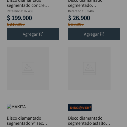
Disco diamantado
Disco diamantado
segmentado concreto
segmentado
14"x1" DISCOVER
DISCOVER 2.2x7x22.23
Referencia
:
JN 406
Referencia
:
JN 402
x 7"
$
199
.
900
$
26
.
900
$
219
.
900
$
28
.
900
Agregar
Agregar
Disco diamantado
Disco diamantado
segmentado 9" seco
segmentado asfalto