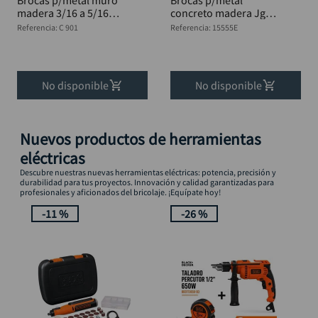
Brocas p/metal muro
Brocas p/metal
madera 3/16 a 5/16"
concreto madera Jgo
Jgo. 9 Pzs
13 Pzs BLACK &
Referencia
:
C 901
Referencia
:
15555E
DECKER 15555E
No disponible
No disponible
Nuevos productos de herramientas
eléctricas
Descubre nuestras nuevas herramientas eléctricas: potencia, precisión y
durabilidad para tus proyectos. Innovación y calidad garantizadas para
profesionales y aficionados del bricolaje. ¡Equípate hoy!
-
11 %
-
26 %