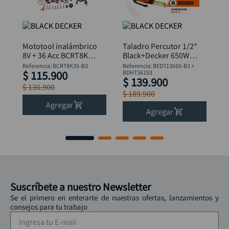
Mototool inalámbrico
Taladro Percutor 1/2"
8V + 36 Acc BCRT8K35
Black+Decker 650W
B&D
BED713650-B3 +
Referencia
:
BCRT8K35-B3
Referencia
:
BED713650-B3 +
$
115
.
900
Flexómetro
BDHT36153
$
139
.
900
$
130
.
900
$
189
.
900
Agregar
Agregar
Suscríbete a nuestro Newsletter
Se el primero en enterarte de nuestras ofertas, lanzamientos y
consejos para tu trabajo