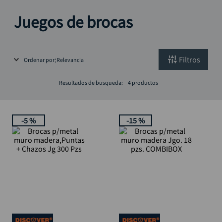
rodachina
10
.
Juegos de brocas
Filtros
Ordenar por
Relevancia
Resultados de busqueda:
4
productos
-
5 %
-
15 %