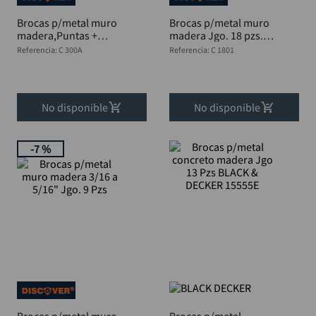
Brocas p/metal muro
Brocas p/metal muro
madera,Puntas +
madera Jgo. 18 pzs.
Chazos Jg 300 Pzs
COMBIBOX
Referencia
:
C 300A
Referencia
:
C 1801
No disponible
No disponible
-
7 %