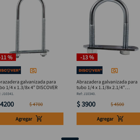
-
11 %
-
13 %
razadera galvanizada para
Abrazadera galvanizada para
tubo 1/4 x 1.3/8x 4" DISCOVER
tubo 1/4 x 1.1/8x 2.1/4"
DISCOVER
:
J10341.
:
J10340.
4200
$
3900
$
4700
$
4500
Agregar
Agregar