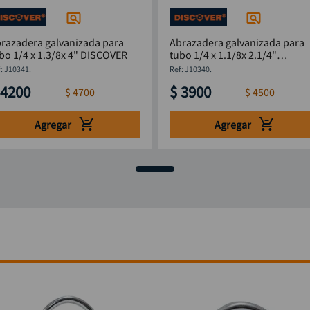
razadera galvanizada para
Abrazadera galvanizada para
tubo 1/4 x 1.3/8x 4" DISCOVER
tubo 1/4 x 1.1/8x 2.1/4"
DISCOVER
:
J10341.
:
J10340.
4200
$
3900
$
4700
$
4500
Agregar
Agregar