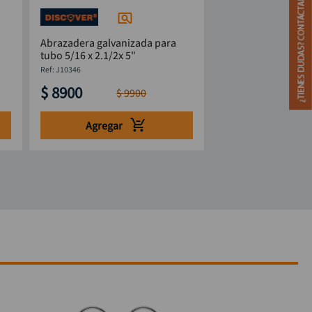
Abrazadera galvanizada para
tubo 5/16 x 2.1/2x 5"
:
J10346
$
8900
$
9900
Agregar