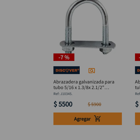
-
7 %
Abrazadera galvanizada para
Ab
tubo 5/16 x 1.3/8x 2.1/2"
DISCOVER
:
J10345.
$
5500
$
$
5900
Agregar