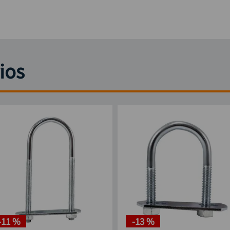
ios
-
11 %
-
13 %