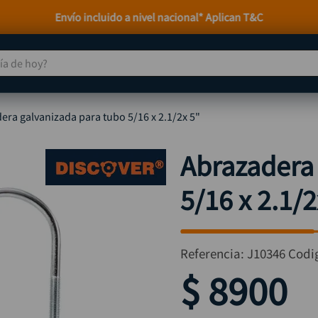
Envío incluido a nivel nacional* Aplican T&C
 de hoy?
TÉRMINOS MÁS BUSCADOS
era galvanizada para tubo 5/16 x 2.1/2x 5"
taladro
1
.
taladros pulidoras
2
.
Abrazadera 
compresor
3
.
5/16 x 2.1/2
llave
4
.
combo
5
.
ruteadora
6
.
Referencia
:
J10346
Codi
broca
7
.
$
8900
sierra circular
8
.