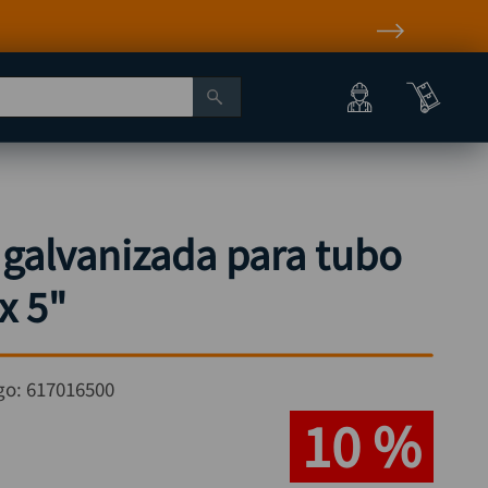
galvanizada para tubo
x 5"
go:
617016500
10 %