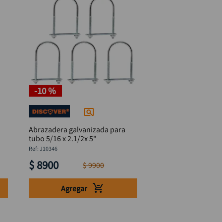
-
10 %
Abrazadera galvanizada para
tubo 5/16 x 2.1/2x 5"
:
J10346
$
8900
$
9900
Agregar