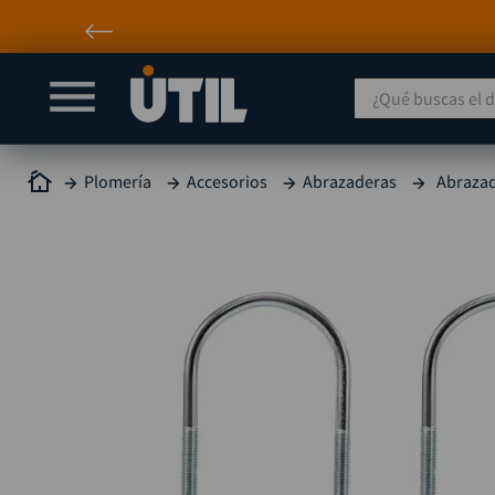
¿Qué buscas el día
Plomería
Accesorios
Abrazaderas
Abrazad