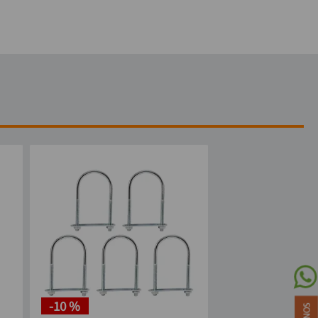
-
10 %