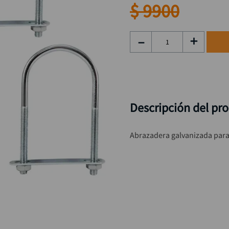
rueda
9
.
$
9900
black decker
10
.
－
＋
Descripción del pr
Abrazadera galvanizada para 