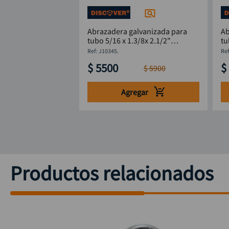
Abrazadera galvanizada para
Ab
tubo 5/16 x 1.3/8x 2.1/2"
DISCOVER
:
J10345.
$
5500
$
$
5900
Agregar
Productos relacionados