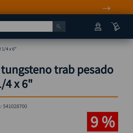
 1/4 x 6"
 tungsteno trab pesado
/4 x 6"
o:
541028700
9 %