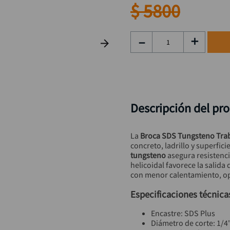
rueda
9
.
$
5800
alicate
10
.
－
＋
Descripción del pr
La 
Broca SDS Tungsteno Trab
concreto, ladrillo y superfici
tungsteno
 asegura resistenci
helicoidal favorece la salida
con menor calentamiento, o
Especificaciones técnica
Encastre: SDS Plus
Diámetro de corte: 1/4