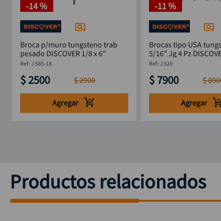
-
14 %
-
11 %
Broca p/muro tungsteno trab
Brocas tipo USA tungs
pesado DISCOVER 1/8 x 6"
5/16" Jg 4 Pz DISCOV
:
J 585-18
:
J 520
$
2500
$
7900
$
2900
$
890
Agregar
Agregar
Productos relacionados