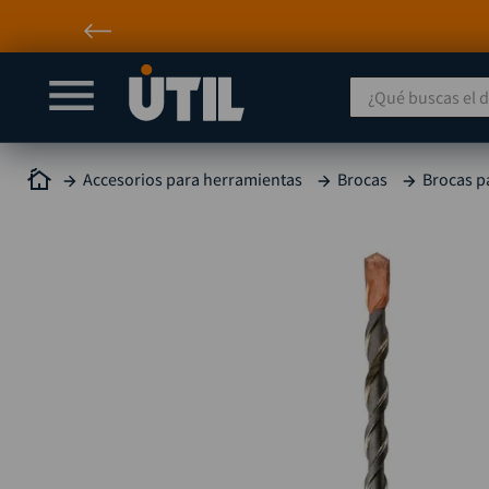
¿Qué buscas el día
Accesorios para herramientas
Brocas
Brocas p