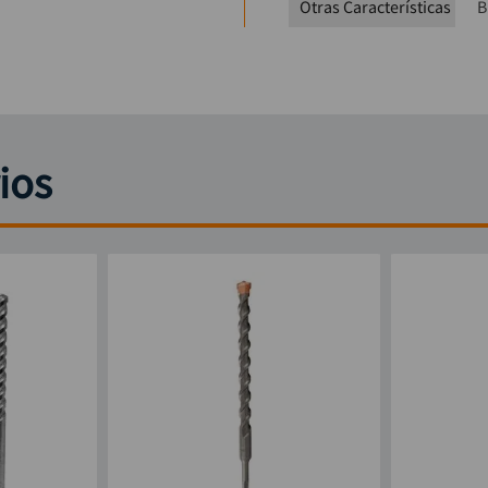
Otras Características
B
ios