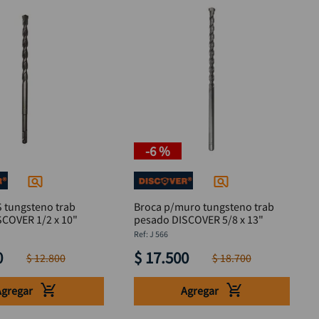
-
6 %
S tungsteno trab
Broca p/muro tungsteno trab
SCOVER 1/2 x 10"
pesado DISCOVER 5/8 x 13"
:
J 566
0
$
17
.
500
$
12
.
800
$
18
.
700
Agregar
Agregar