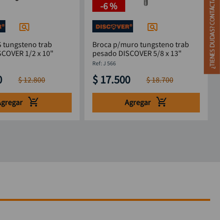
-
6 %
S tungsteno trab
Broca p/muro tungsteno trab
SCOVER 1/2 x 10"
pesado DISCOVER 5/8 x 13"
:
J 566
0
$
17
.
500
$
12
.
800
$
18
.
700
Agregar
Agregar