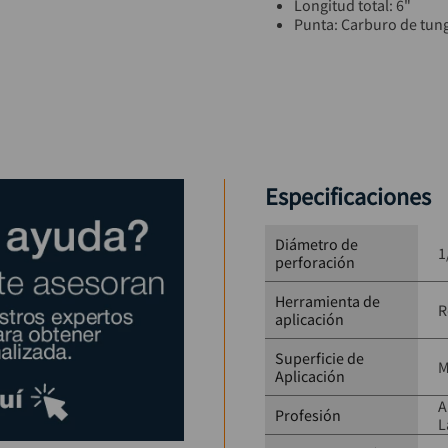
Longitud total: 6"
Punta: Carburo de tun
Aplicaciones: Concret
Uso: Profesional / tra
Especificaciones
Diámetro de
1
perforación
Herramienta de
R
aplicación
Superficie de
M
Aplicación
A
Profesión
L