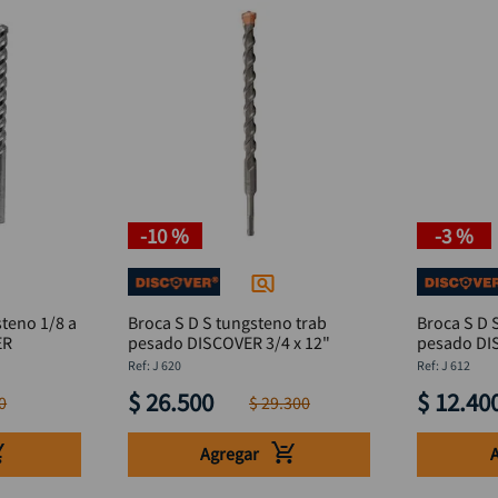
-
10 %
-
3 %
teno 1/8 a
Broca S D S tungsteno trab
Broca S D 
ER
pesado DISCOVER 3/4 x 12"
pesado DI
:
J 620
:
J 612
$
26
.
500
$
12
.
40
0
$
29
.
300
Agregar