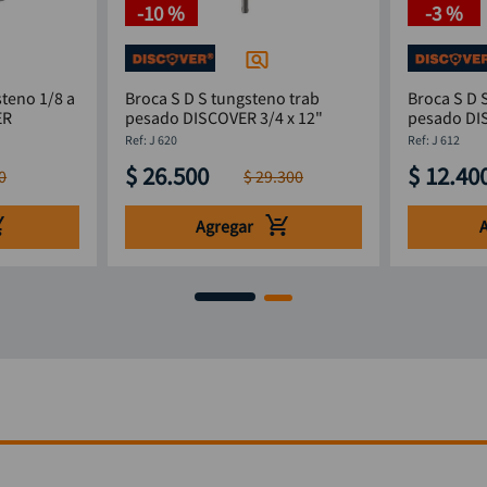
-
10 %
-
3 %
teno 1/8 a
Broca S D S tungsteno trab
Broca S D 
ER
pesado DISCOVER 3/4 x 12"
pesado DI
:
J 620
:
J 612
$
26
.
500
$
12
.
40
0
$
29
.
300
Agregar