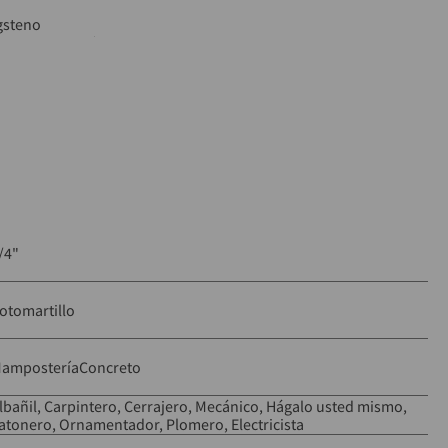
gsteno
o y mampostería
bajo pesado
/4"
otomartillo
ampostería
Concreto
lbañil
Carpintero
Cerrajero
Mecánico
Hágalo usted mismo
atonero
Ornamentador
Plomero
Electricista