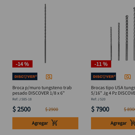
-
14 %
-
11 %
Broca p/muro tungsteno trab
Brocas tipo USA tungs
pesado DISCOVER 1/8 x 6"
5/16" Jg 4 Pz DISCOV
:
J 585-18
:
J 520
$
2500
$
7900
$
2900
$
890
Agregar
Agregar