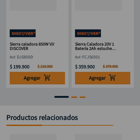
Sierra caladora 850W V.V
Sierra Caladora 20V 1
DISCOVER
Batería 2Ah estuche
DISCOVER
:
DJS850D
:
FCJS6501
$
199
.
900
$
359
.
900
$
219
.
900
$
379
.
900
Agregar
Agregar
Productos relacionados