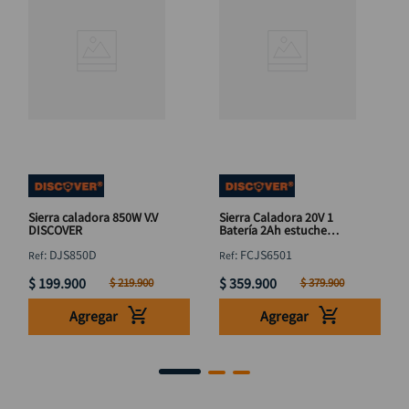
Sierra caladora 850W V.V
Sierra Caladora 20V 1
DISCOVER
Batería 2Ah estuche
DISCOVER
:
DJS850D
:
FCJS6501
$
199
.
900
$
359
.
900
$
219
.
900
$
379
.
900
Agregar
Agregar