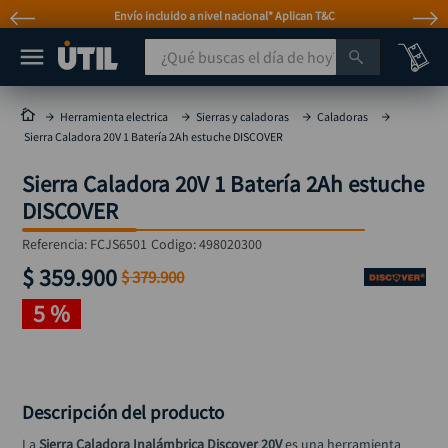
Envío incluido a nivel nacional* Aplican T&C
¿Qué buscas el día de hoy?
TÉRMINOS MÁS BUSCADOS
Herramienta electrica
Sierras y caladoras
Caladoras
Sierra Caladora 20V 1 Batería 2Ah estuche DISCOVER
taladro
1
.
Sierra Caladora 20V 1 Batería 2Ah estuche
taladros pulidoras
2
.
DISCOVER
compresor
3
.
Referencia
:
FCJS6501
Codigo:
498020300
llave
4
.
$
359
.
900
$
379
.
900
sierra circular
5
.
5 %
ruteadora
6
.
broca
7
.
hidrolavadora
8
.
Descripción del producto
rueda
9
.
La 
Sierra Caladora Inalámbrica Discover 20V
 es una herramienta 