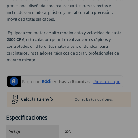
alicate
10
.
profesional diseñada para realizar cortes curvos, rectos e 
inclinados en madera, plástico y metal con alta precisión y 
movilidad total sin cables.
 Equipada con motor de alto rendimiento y velocidad de hasta 
2800 CPM
, esta caladora permite realizar cortes rápidos y 
controlados en diferentes materiales, siendo ideal para 
carpinteros, instaladores, técnicos de obra y profesionales de 
mantenimiento.
 Su sistema de movimiento pendular de 
4 posiciones
 mejora la 
eficiencia del corte según el material, permitiendo mayor velocidad 
o mayor precisión según la aplicación. Además, incorpora base 
ajustable para cortes angulares de 0° a 45°, lo que facilita trabajos 
Calcula tu envío
Consulta tus opciones
en ensamblajes, cortes biselados o acabados especiales.
 La herramienta funciona con
 batería de ion-litio 20V
, lo que brinda 
Especificaciones
libertad de movimiento en obra, talleres o instalaciones donde el 
acceso a energía es limitado. También incluye luz LED integrada, 
Voltaje
20 V
mejorando la visibilidad en zonas de trabajo con poca iluminación.